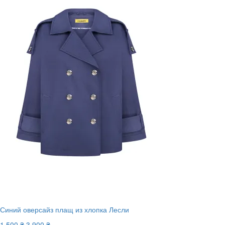
Синий оверсайз плащ из хлопка Лесли
1 500 ₴
3 900 ₴