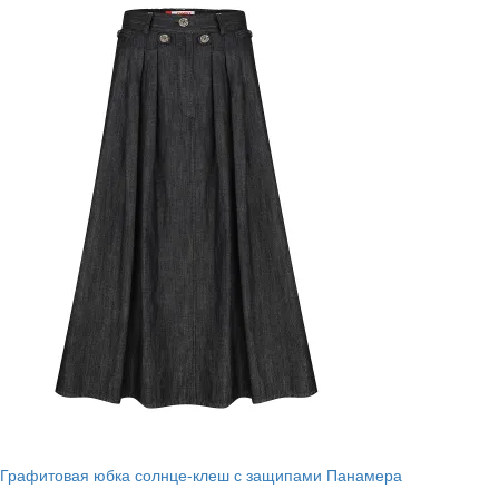
Графитовая юбка солнце-клеш с защипами Панамера