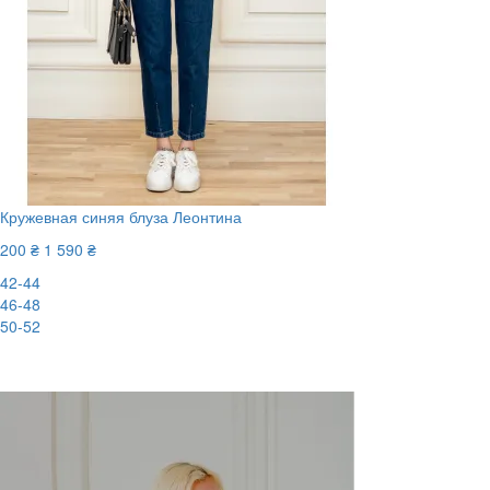
Кружевная синяя блуза Леонтина
200 ₴
1 590 ₴
42-44
46-48
50-52
-88%