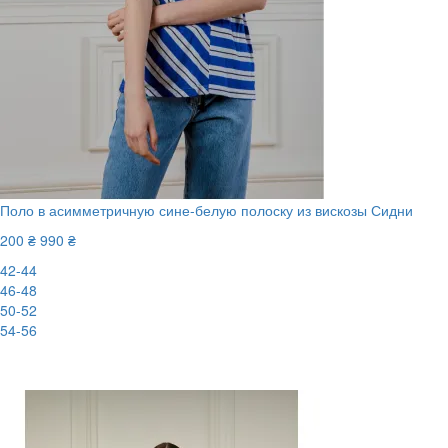
Поло в асимметричную сине-белую полоску из вискозы Сидни
200 ₴
990 ₴
42-44
46-48
50-52
54-56
-80%