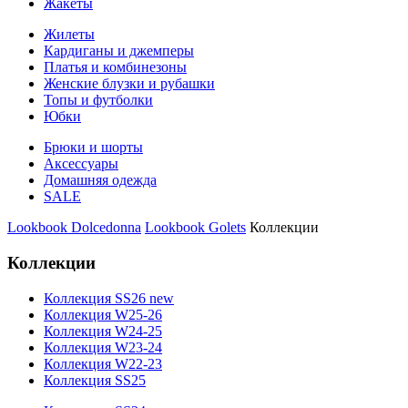
Жакеты
Жилеты
Кардиганы и джемперы
Платья и комбинезоны
Женские блузки и рубашки
Топы и футболки
Юбки
Брюки и шорты
Аксессуары
Домашняя одежда
SALE
Lookbook Dolcedonna
Lookbook Golets
Коллекции
Коллекции
Коллекция SS26 new
Коллекция W25-26
Коллекция W24-25
Коллекция W23-24
Коллекция W22-23
Коллекция SS25