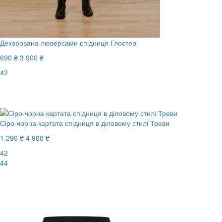
Декорована люверсами спідниця Глостер
690 ₴
3 900 ₴
42
Останній розмір
-83%
Сіро-чорна картата спідниця в діловому стилі Треви
1 290 ₴
4 900 ₴
42
44
-74%