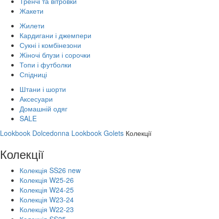
Тренчі та вітровки
Жакети
Жилети
Кардигани і джемпери
Сукні і комбінезони
Жіночі блузи і сорочки
Топи і футболки
Спідниці
Штани і шорти
Аксесуари
Домашній одяг
SALE
Lookbook Dolcedonna
Lookbook Golets
Колекції
Колекції
Колекція SS26 new
Колекція W25-26
Колекція W24-25
Колекція W23-24
Колекція W22-23