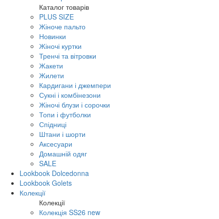
Каталог товарів
PLUS SIZE
Жіноче пальто
Новинки
Жіночі куртки
Тренчі та вітровки
Жакети
Жилети
Кардигани і джемпери
Сукні і комбінезони
Жіночі блузи і сорочки
Топи і футболки
Спідниці
Штани і шорти
Аксесуари
Домашній одяг
SALE
Lookbook Dolcedonna
Lookbook Golets
Колекції
Колекції
Колекція SS26 new