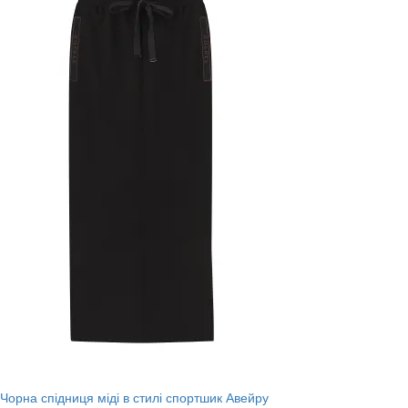
Чорна спідниця міді в стилі спортшик Авейру