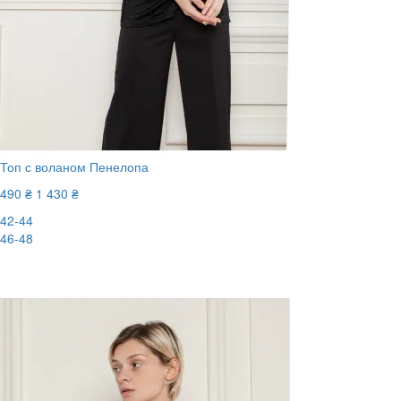
Топ с воланом Пенелопа
490 ₴
1 430 ₴
42-44
46-48
-66%