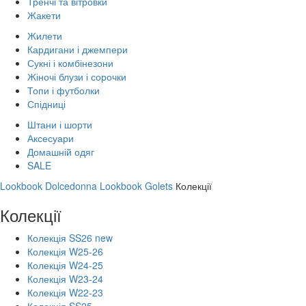
Тренчі та вітровки
Жакети
Жилети
Кардигани і джемпери
Сукні і комбінезони
Жіночі блузи і сорочки
Топи і футболки
Спідниці
Штани і шорти
Аксесуари
Домашній одяг
SALE
Lookbook Dolcedonna
Lookbook Golets
Колекції
Колекції
Колекція SS26 new
Колекція W25-26
Колекція W24-25
Колекція W23-24
Колекція W22-23