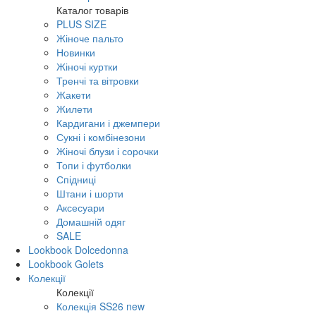
Каталог товарів
PLUS SIZE
Жіноче пальто
Новинки
Жіночі куртки
Тренчі та вітровки
Жакети
Жилети
Кардигани і джемпери
Сукні і комбінезони
Жіночі блузи і сорочки
Топи і футболки
Спідниці
Штани і шорти
Аксесуари
Домашній одяг
SALE
Lookbook Dolcedonna
Lookbook Golets
Колекції
Колекції
Колекція SS26 new