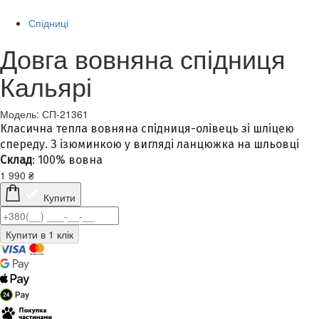
Спідниці
Довга вовняна спідниця
Кальярі
Модель: СП-21361
Класична тепла вовняна спідниця-олівець зі шліцею
спереду. З ізюминкою у вигляді ланцюжка на шльовці
Склад
: 100% вовна
1 990
₴
Купити