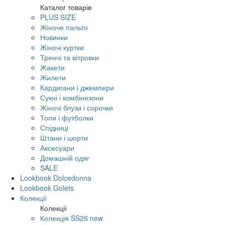
Каталог товарів
PLUS SIZE
Жіноче пальто
Новинки
Жіночі куртки
Тренчі та вітровки
Жакети
Жилети
Кардигани і джемпери
Сукні і комбінезони
Жіночі блузи і сорочки
Топи і футболки
Спідниці
Штани і шорти
Аксесуари
Домашній одяг
SALE
Lookbook Dolcedonna
Lookbook Golets
Колекції
Колекції
Колекція SS26 new