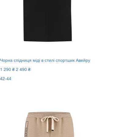
Чорна спідниця міді в стилі спортшик Авейру
1 290 ₴
2 490 ₴
42-44
Останній розмір
-49%