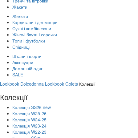
Тренчі та вітровки
Жакети
Жилети
Кардигани і джемпери
Сукні і комбінезони
Жіночі блузи і сорочки
Топи і футболки
Спідниці
Штани і шорти
Аксесуари
Домашній одяг
SALE
Lookbook Dolcedonna
Lookbook Golets
Колекції
Колекції
Колекція SS26 new
Колекція W25-26
Колекція W24-25
Колекція W23-24
Колекція W22-23