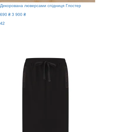
Декорована люверсами спідниця Глостер
690 ₴
3 900 ₴
42
Останній розмір
-83%