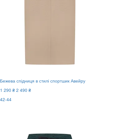
Бежева спідниця в стилі спортшик Авейру
1 290 ₴
2 490 ₴
42-44
Останній розмір
-49%