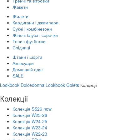
Тренчі та вітровки
Жакети
Жилети
Кардигани і джемпери
Сукні і комбінезони
Жіночі блузи і сорочки
Топи і футболки
Спідниці
Штани і шорти
Аксесуари
Домашній одяг
SALE
Lookbook Dolcedonna
Lookbook Golets
Колекції
Колекції
Колекція SS26 new
Колекція W25-26
Колекція W24-25
Колекція W23-24
Колекція W22-23