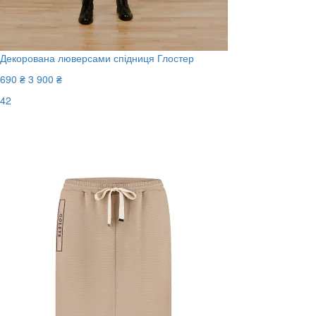
Декорована люверсами спідниця Глостер
690 ₴
3 900 ₴
42
Останній розмір
-83%