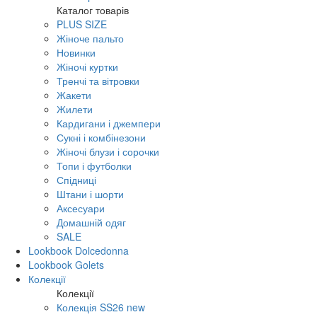
Каталог товарів
PLUS SIZE
Жіноче пальто
Новинки
Жіночі куртки
Тренчі та вітровки
Жакети
Жилети
Кардигани і джемпери
Сукні і комбінезони
Жіночі блузи і сорочки
Топи і футболки
Спідниці
Штани і шорти
Аксесуари
Домашній одяг
SALE
Lookbook Dolcedonna
Lookbook Golets
Колекції
Колекції
Колекція SS26 new