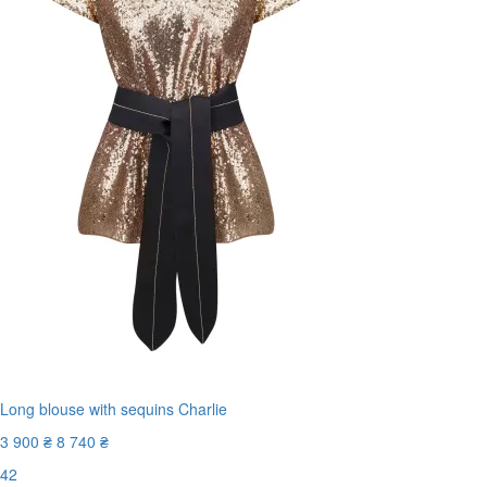
Long blouse with sequins Charlie
3 900 ₴
8 740 ₴
42