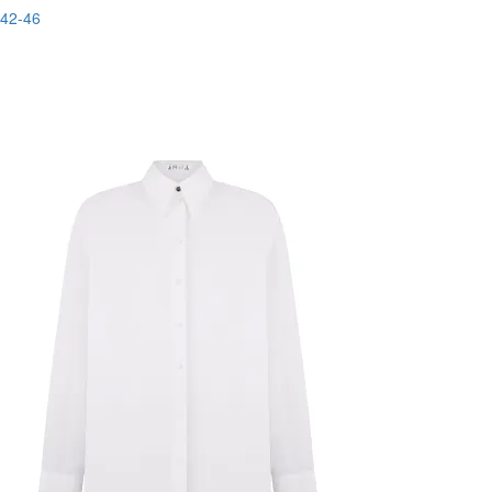
42-46
Останній розмір
-20%