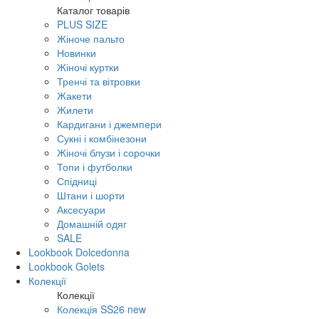
Каталог товарів
PLUS SIZE
Жіноче пальто
Новинки
Жіночі куртки
Тренчі та вітровки
Жакети
Жилети
Кардигани і джемпери
Сукні і комбінезони
Жіночі блузи і сорочки
Топи і футболки
Спідниці
Штани і шорти
Аксесуари
Домашній одяг
SALE
Lookbook Dolcedonna
Lookbook Golets
Колекції
Колекції
Колекція SS26 new