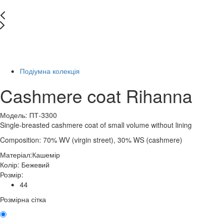
New
Останній розмір
-20%
Подіумна колекція
Cashmere coat Rihanna
Модель: ПТ-3300
Single-breasted cashmere coat of small volume without lining
Composition: 70% WV (virgin street), 30% WS (cashmere)
Матеріал:
Кашемір
Колір:
Бежевий
Розмір:
44
Розмірна сітка