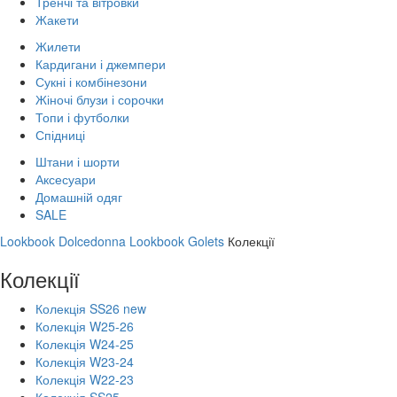
Тренчі та вітровки
Жакети
Жилети
Кардигани і джемпери
Сукні і комбінезони
Жіночі блузи і сорочки
Топи і футболки
Спідниці
Штани і шорти
Аксесуари
Домашній одяг
SALE
Lookbook Dolcedonna
Lookbook Golets
Колекції
Колекції
Колекція SS26 new
Колекція W25-26
Колекція W24-25
Колекція W23-24
Колекція W22-23