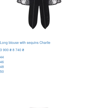
Long blouse with sequins Charlie
3 900 ₴
8 740 ₴
44
46
48
50
-56%