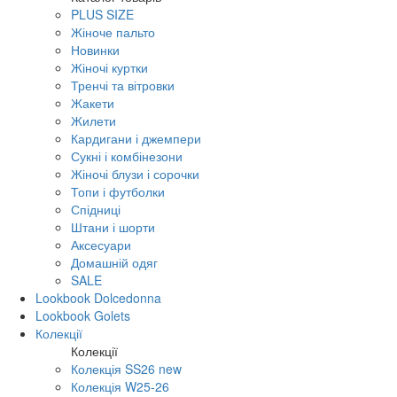
PLUS SIZE
Жіноче пальто
Новинки
Жіночі куртки
Тренчі та вітровки
Жакети
Жилети
Кардигани і джемпери
Сукні і комбінезони
Жіночі блузи і сорочки
Топи і футболки
Спідниці
Штани і шорти
Аксесуари
Домашній одяг
SALE
Lookbook Dolcedonna
Lookbook Golets
Колекції
Колекції
Колекція SS26 new
Колекція W25-26