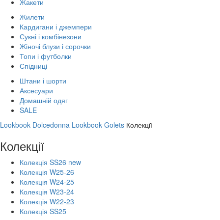
Жакети
Жилети
Кардигани і джемпери
Сукні і комбінезони
Жіночі блузи і сорочки
Топи і футболки
Спідниці
Штани і шорти
Аксесуари
Домашній одяг
SALE
Lookbook Dolcedonna
Lookbook Golets
Колекції
Колекції
Колекція SS26 new
Колекція W25-26
Колекція W24-25
Колекція W23-24
Колекція W22-23
Колекція SS25