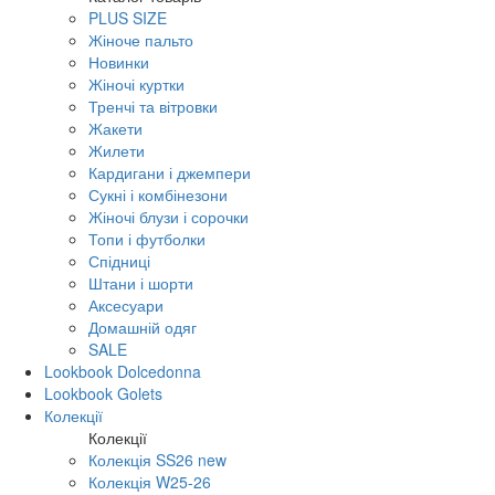
PLUS SIZE
Жіноче пальто
Новинки
Жіночі куртки
Тренчі та вітровки
Жакети
Жилети
Кардигани і джемпери
Сукні і комбінезони
Жіночі блузи і сорочки
Топи і футболки
Спідниці
Штани і шорти
Аксесуари
Домашній одяг
SALE
Lookbook Dolcedonna
Lookbook Golets
Колекції
Колекції
Колекція SS26 new
Колекція W25-26