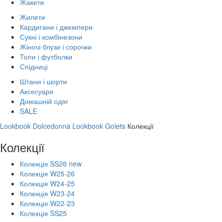
Жакети
Жилети
Кардигани і джемпери
Сукні і комбінезони
Жіночі блузи і сорочки
Топи і футболки
Спідниці
Штани і шорти
Аксесуари
Домашній одяг
SALE
Lookbook Dolcedonna
Lookbook Golets
Колекції
Колекції
Колекція SS26 new
Колекція W25-26
Колекція W24-25
Колекція W23-24
Колекція W22-23
Колекція SS25