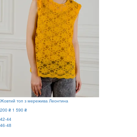
Жовтий топ з мережива Леонтина
200 ₴
1 590 ₴
42-44
46-48
-88%