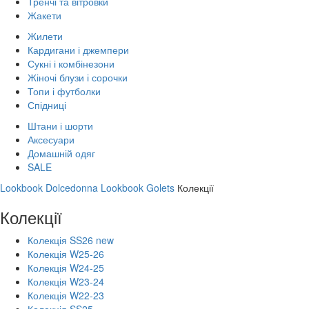
Тренчі та вітровки
Жакети
Жилети
Кардигани і джемпери
Сукні і комбінезони
Жіночі блузи і сорочки
Топи і футболки
Спідниці
Штани і шорти
Аксесуари
Домашній одяг
SALE
Lookbook Dolcedonna
Lookbook Golets
Колекції
Колекції
Колекція SS26 new
Колекція W25-26
Колекція W24-25
Колекція W23-24
Колекція W22-23