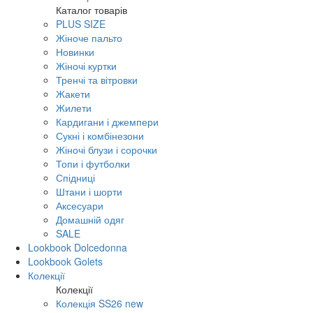
Каталог товарів
PLUS SIZE
Жіноче пальто
Новинки
Жіночі куртки
Тренчі та вітровки
Жакети
Жилети
Кардигани і джемпери
Сукні і комбінезони
Жіночі блузи і сорочки
Топи і футболки
Спідниці
Штани і шорти
Аксесуари
Домашній одяг
SALE
Lookbook Dolcedonna
Lookbook Golets
Колекції
Колекції
Колекція SS26 new