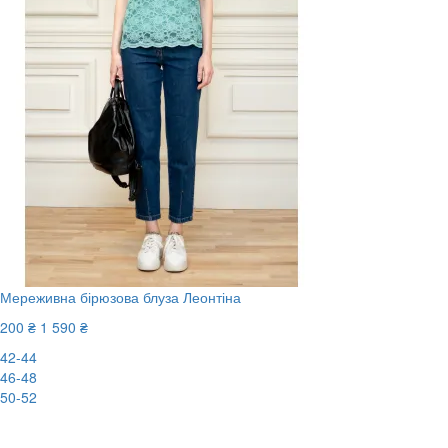
Мереживна бірюзова блуза Леонтіна
200 ₴
1 590 ₴
42-44
46-48
50-52
-88%