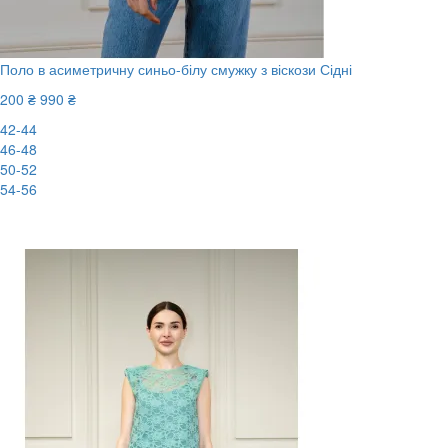
Поло в асиметричну синьо-білу смужку з віскози Сідні
200 ₴
990 ₴
42-44
46-48
50-52
54-56
-80%