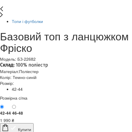
Топи і футболки
Базовий топ з ланцюжком
Фріско
Модель: БЗ-22682
Склад:
100% поліестр
Матеріал:
Поліестер
Колір:
Темно-синій
Розмір:
42-44
Розмірна сітка
42-44
46-48
1 990
₴
Купити