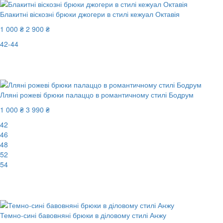
Блакитні віскозні брюки джогери в стилі кежуал Октавія
1 000 ₴
2 900 ₴
42-44
Останній розмір
-66%
Лляні рожеві брюки палаццо в романтичному стилі Бодрум
1 000 ₴
3 990 ₴
42
46
48
52
54
New
-75%
Темно-сині бавовняні брюки в діловому стилі Анжу