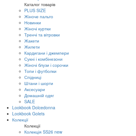
Каталог товарів
PLUS SIZE
Жіноче пальто
Новинки
Жіночі куртки
Тренчі та вітровки
Жакети
Жилети
Кардигани і джемпери
Сукні і комбінезони
Жіночі блузи і сорочки
Топи і футболки
Спідниці
Штани і шорти
Аксесуари
Домашній одяг
SALE
Lookbook Dolcedonna
Lookbook Golets
Колекції
Колекції
Колекція SS26 new