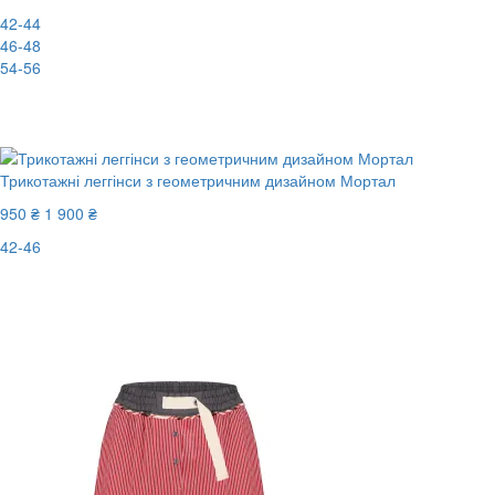
42-44
46-48
54-56
New
-83%
Трикотажні леггінси з геометричним дизайном Мортал
950 ₴
1 900 ₴
42-46
Останній розмір
-50%