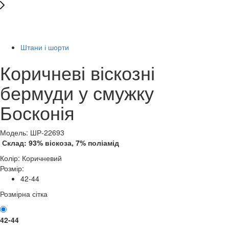
Останній розмір
-67%
Штани і шорти
Коричневі віскозні
бермуди у смужку
Босконія
Модель: ШР-22693
Склад: 93% віскоза, 7% поліамід
Колір:
Коричневий
Розмір:
42-44
Розмірна сітка
42-44