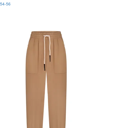
54-56
New
-70%