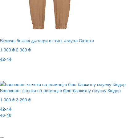
Віскозні бежеві джогери в стилі кежуал Октавія
1 000 ₴
2 900 ₴
42-44
Останній розмір
-66%
Бавовняні кюлоти на резинці в біло-блакитну смужку Кілдер
1 000 ₴
3 290 ₴
42-44
46-48
New
-70%