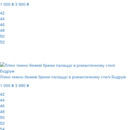
1 000 ₴
3 900 ₴
42
44
46
48
50
52
New
-75%
Лляні темно-бежеві брюки палаццо в романтичному стилі Бодрум
1 000 ₴
3 990 ₴
42
44
46
48
50
52
54