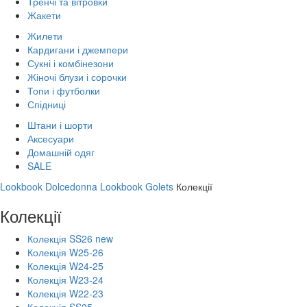
Тренчі та вітровки
Жакети
Жилети
Кардигани і джемпери
Сукні і комбінезони
Жіночі блузи і сорочки
Топи і футболки
Спідниці
Штани і шорти
Аксесуари
Домашній одяг
SALE
Lookbook Dolcedonna
Lookbook Golets
Колекції
Колекції
Колекція SS26 new
Колекція W25-26
Колекція W24-25
Колекція W23-24
Колекція W22-23