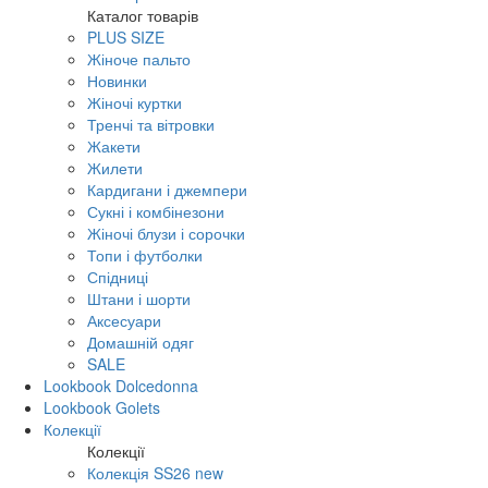
Каталог товарів
PLUS SIZE
Жіноче пальто
Новинки
Жіночі куртки
Тренчі та вітровки
Жакети
Жилети
Кардигани і джемпери
Сукні і комбінезони
Жіночі блузи і сорочки
Топи і футболки
Спідниці
Штани і шорти
Аксесуари
Домашній одяг
SALE
Lookbook Dolcedonna
Lookbook Golets
Колекції
Колекції
Колекція SS26 new