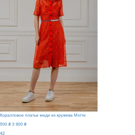
Коралловое платье меди из кружева Мэтти
500 ₴
3 900 ₴
42