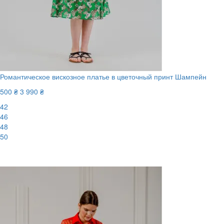
Романтическое вискозное платье в цветочный принт Шампейн
500 ₴
3 990 ₴
42
46
48
50
-88%