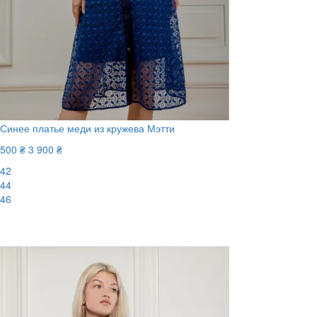
Синее платье меди из кружева Мэтти
500 ₴
3 900 ₴
42
44
46
-88%