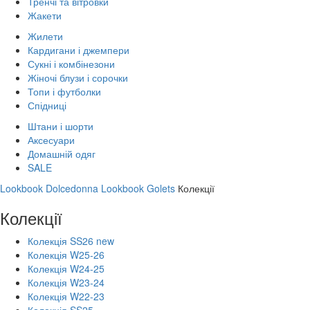
Тренчі та вітровки
Жакети
Жилети
Кардигани і джемпери
Сукні і комбінезони
Жіночі блузи і сорочки
Топи і футболки
Спідниці
Штани і шорти
Аксесуари
Домашній одяг
SALE
Lookbook Dolcedonna
Lookbook Golets
Колекції
Колекції
Колекція SS26 new
Колекція W25-26
Колекція W24-25
Колекція W23-24
Колекція W22-23