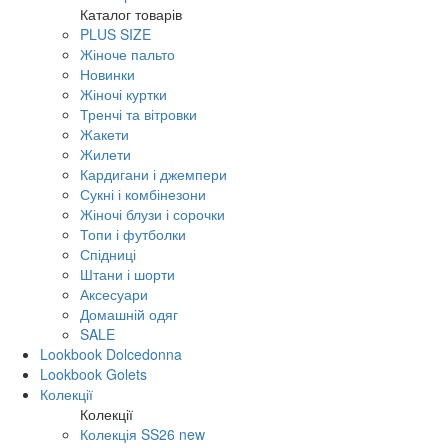
Каталог товарів
PLUS SIZE
Жіноче пальто
Новинки
Жіночі куртки
Тренчі та вітровки
Жакети
Жилети
Кардигани і джемпери
Сукні і комбінезони
Жіночі блузи і сорочки
Топи і футболки
Спідниці
Штани і шорти
Аксесуари
Домашній одяг
SALE
Lookbook Dolcedonna
Lookbook Golets
Колекції
Колекції
Колекція SS26 new