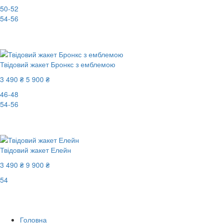
50-52
54-56
-41%
Твідовий жакет Бронкс з емблемою
3 490 ₴
5 900 ₴
46-48
54-56
-41%
Твідовий жакет Елейн
3 490 ₴
9 900 ₴
54
Останній розмір
-65%
Головна