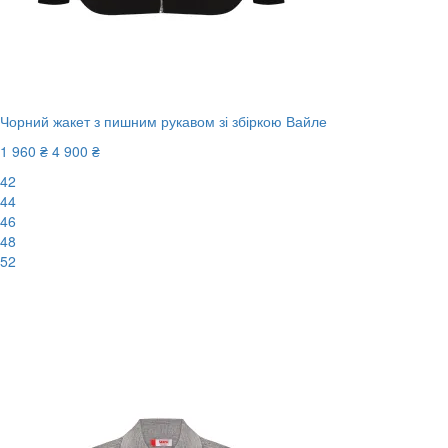
Чорний жакет з пишним рукавом зі збіркою Вайле
1 960 ₴
4 900 ₴
42
44
46
48
52
-60%