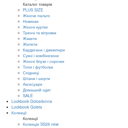
Каталог товарів
PLUS SIZE
Жіноче пальто
Новинки
Жіночі куртки
Тренчі та вітровки
Жакети
Жилети
Кардигани і джемпери
Сукні і комбінезони
Жіночі блузи і сорочки
Топи і футболки
Спідниці
Штани і шорти
Аксесуари
Домашній одяг
SALE
Lookbook Dolcedonna
Lookbook Golets
Колекції
Колекції
Колекція SS26 new