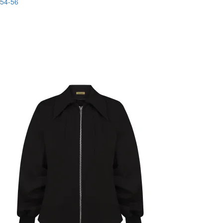
54-56
Останній розмір
-80%