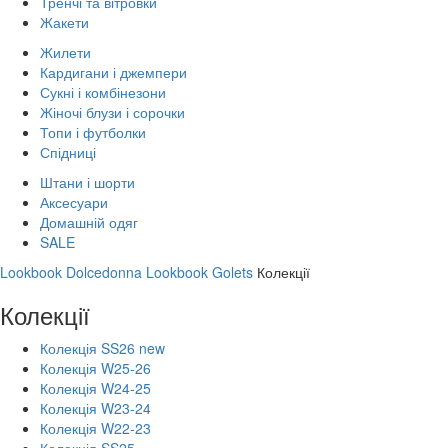
Тренчі та вітровки
Жакети
Жилети
Кардигани і джемпери
Сукні і комбінезони
Жіночі блузи і сорочки
Топи і футболки
Спідниці
Штани і шорти
Аксесуари
Домашній одяг
SALE
Lookbook Dolcedonna
Lookbook Golets
Колекції
Колекції
Колекція SS26 new
Колекція W25-26
Колекція W24-25
Колекція W23-24
Колекція W22-23