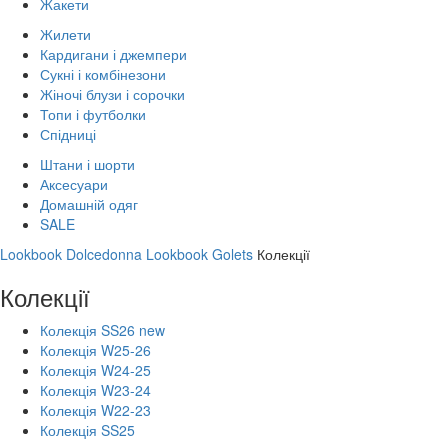
Жакети
Жилети
Кардигани і джемпери
Сукні і комбінезони
Жіночі блузи і сорочки
Топи і футболки
Спідниці
Штани і шорти
Аксесуари
Домашній одяг
SALE
Lookbook Dolcedonna
Lookbook Golets
Колекції
Колекції
Колекція SS26 new
Колекція W25-26
Колекція W24-25
Колекція W23-24
Колекція W22-23
Колекція SS25