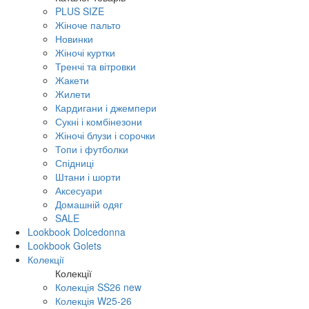
PLUS SIZE
Жіноче пальто
Новинки
Жіночі куртки
Тренчі та вітровки
Жакети
Жилети
Кардигани і джемпери
Сукні і комбінезони
Жіночі блузи і сорочки
Топи і футболки
Спідниці
Штани і шорти
Аксесуари
Домашній одяг
SALE
Lookbook Dolcedonna
Lookbook Golets
Колекції
Колекції
Колекція SS26 new
Колекція W25-26