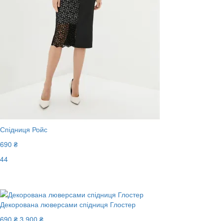
Спідниця Ройс
690 ₴
44
Останній розмір
Декорована люверсами спідниця Глостер
690 ₴
3 900 ₴