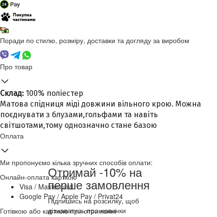
Поради по стилю, розміру, доставки та догляду за виробом
Про товар
Склад:
100% поліестер
Матова спідниця міді довжини вільного крою. Можна
поєднувати з блузами,гольфами та навіть
світшотами,тому однозначно стане базою
Оплата
Ми пропонуємо кілька зручних способів оплати:
Отримай -10% на
Онлайн-оплата карткою
перше замовлення
Visa / Mastercard
Google Pay / Apple Pay / Privat24
Підпишись на розсилку, щоб
дізнаватись про новинки
Готівкою або карткою при отриманні