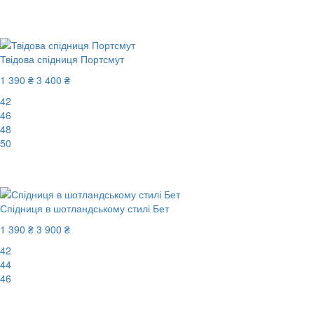
-60%
Твідова спідниця Портсмут
1 390 ₴
3 400 ₴
42
46
48
50
-60%
Спідниця в шотландському стилі Бет
1 390 ₴
3 900 ₴
42
44
46
-65%