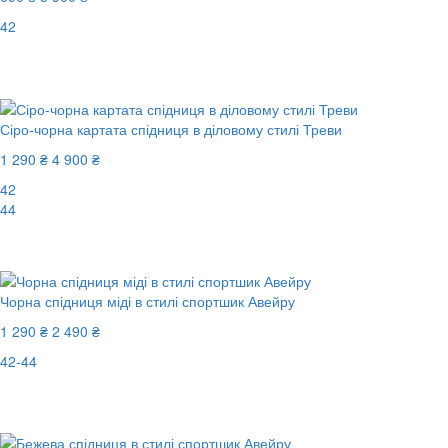
42
Останній розмір
-83%
Сіро-чорна картата спідниця в діловому стилі Треви
1 290 ₴
4 900 ₴
42
44
-74%
Чорна спідниця міді в стилі спортшик Авейру
1 290 ₴
2 490 ₴
42-44
Останній розмір
-49%