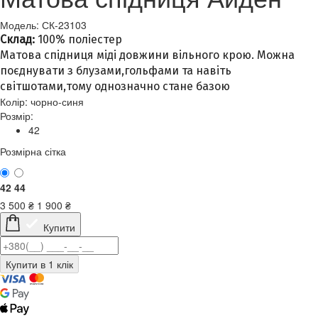
Модель: СК-23103
Склад:
100% поліестер
Матова спідниця міді довжини вільного крою. Можна
поєднувати з блузами,гольфами та навіть
світшотами,тому однозначно стане базою
Колір:
чорно-синя
Розмір:
42
Розмірна сітка
42
44
3 500
₴
1 900
₴
Купити