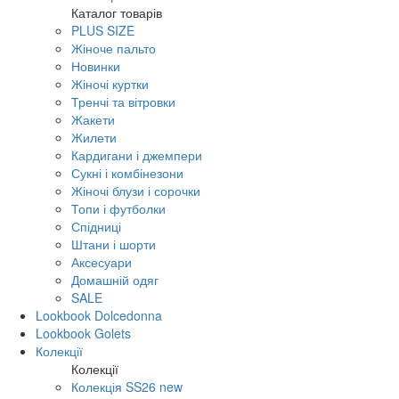
Каталог товарів
PLUS SIZE
Жіноче пальто
Новинки
Жіночі куртки
Тренчі та вітровки
Жакети
Жилети
Кардигани і джемпери
Сукні і комбінезони
Жіночі блузи і сорочки
Топи і футболки
Спідниці
Штани і шорти
Аксесуари
Домашній одяг
SALE
Lookbook Dolcedonna
Lookbook Golets
Колекції
Колекції
Колекція SS26 new