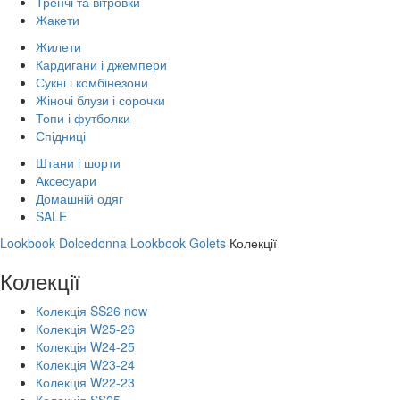
Тренчі та вітровки
Жакети
Жилети
Кардигани і джемпери
Сукні і комбінезони
Жіночі блузи і сорочки
Топи і футболки
Спідниці
Штани і шорти
Аксесуари
Домашній одяг
SALE
Lookbook Dolcedonna
Lookbook Golets
Колекції
Колекції
Колекція SS26 new
Колекція W25-26
Колекція W24-25
Колекція W23-24
Колекція W22-23