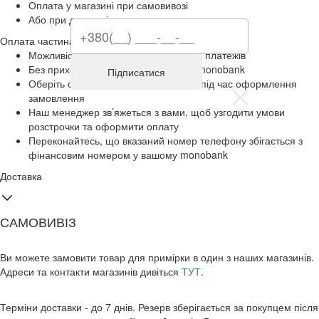
Оплата у магазині при самовивозі
Або при доставці
Оплата частинами від monobank
Можливість розділити покупку на 2–6 платежів
Без прихованих комісій для клієнтів monobank
Підписатися
Оберіть спосіб оплати «Частинами» під час оформлення
замовлення
Наш менеджер зв’яжеться з вами, щоб узгодити умови
розстрочки та оформити оплату
Переконайтесь, що вказаний номер телефону збігається з
фінансовим номером у вашому monobank
Доставка
САМОВИВІЗ
Ви можете замовити товар для примірки в один з наших магазинів.
Адреси та контакти магазинів дивіться
ТУТ
.
Терміни доставки - до 7 днів. Резерв зберігається за покупцем після