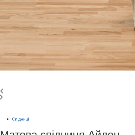
-46%
Спідниці
Матова спідниця Айден