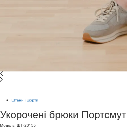
-52%
Штани і шорти
Укорочені брюки Портсмут
Модель: ШТ-23155