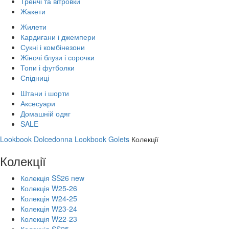
Тренчі та вітровки
Жакети
Жилети
Кардигани і джемпери
Сукні і комбінезони
Жіночі блузи і сорочки
Топи і футболки
Спідниці
Штани і шорти
Аксесуари
Домашній одяг
SALE
Lookbook Dolcedonna
Lookbook Golets
Колекції
Колекції
Колекція SS26 new
Колекція W25-26
Колекція W24-25
Колекція W23-24
Колекція W22-23