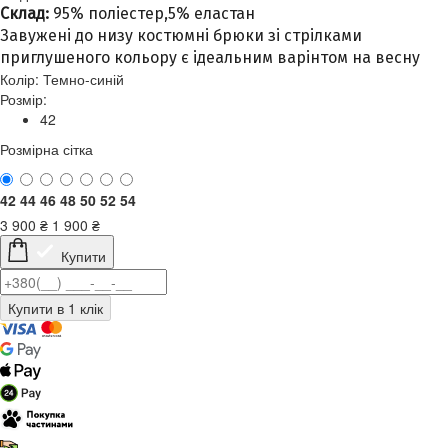
Склад:
95% поліестер,5% еластан
Завужені до низу костюмні брюки зі стрілками
приглушеного кольору є ідеальним варінтом на весну
Колір:
Темно-синій
Розмір:
42
Розмірна сітка
42
44
46
48
50
52
54
3 900
₴
1 900
₴
Купити