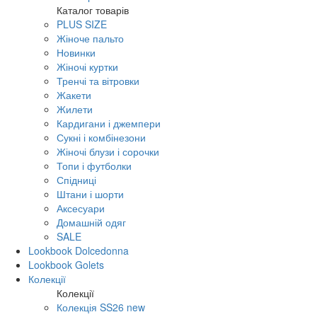
Каталог товарів
PLUS SIZE
Жіноче пальто
Новинки
Жіночі куртки
Тренчі та вітровки
Жакети
Жилети
Кардигани і джемпери
Сукні і комбінезони
Жіночі блузи і сорочки
Топи і футболки
Спідниці
Штани і шорти
Аксесуари
Домашній одяг
SALE
Lookbook Dolcedonna
Lookbook Golets
Колекції
Колекції
Колекція SS26 new