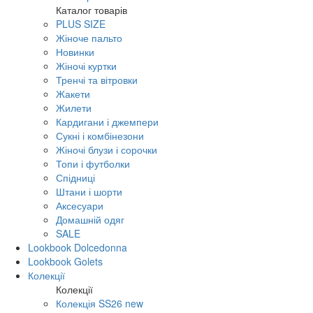
Каталог товарів
PLUS SIZE
Жіноче пальто
Новинки
Жіночі куртки
Тренчі та вітровки
Жакети
Жилети
Кардигани і джемпери
Сукні і комбінезони
Жіночі блузи і сорочки
Топи і футболки
Спідниці
Штани і шорти
Аксесуари
Домашній одяг
SALE
Lookbook Dolcedonna
Lookbook Golets
Колекції
Колекції
Колекція SS26 new