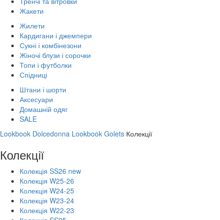
Тренчі та вітровки
Жакети
Жилети
Кардигани і джемпери
Сукні і комбінезони
Жіночі блузи і сорочки
Топи і футболки
Спідниці
Штани і шорти
Аксесуари
Домашній одяг
SALE
Lookbook Dolcedonna
Lookbook Golets
Колекції
Колекції
Колекція SS26 new
Колекція W25-26
Колекція W24-25
Колекція W23-24
Колекція W22-23