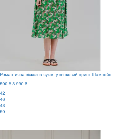
Романтична віскозна сукня у квітковий принт Шампейн
500 ₴
3 990 ₴
42
46
48
50
-88%