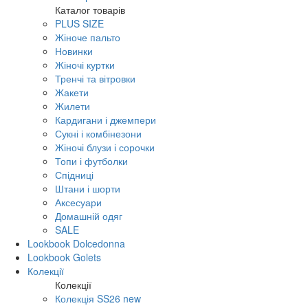
Каталог товарів
PLUS SIZE
Жіноче пальто
Новинки
Жіночі куртки
Тренчі та вітровки
Жакети
Жилети
Кардигани і джемпери
Сукні і комбінезони
Жіночі блузи і сорочки
Топи і футболки
Спідниці
Штани і шорти
Аксесуари
Домашній одяг
SALE
Lookbook Dolcedonna
Lookbook Golets
Колекції
Колекції
Колекція SS26 new