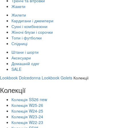
Тренчі та вітровки
Жакети
Жилети
Кардигани і джемпери
Сукні і комбінезони
Жіночі блузи і сорочки
Топи і футболки
Спідниці
Штани і шорти
Аксесуари
Домашній одяг
SALE
Lookbook Dolcedonna
Lookbook Golets
Колекції
Колекції
Колекція SS26 new
Колекція W25-26
Колекція W24-25
Колекція W23-24
Колекція W22-23