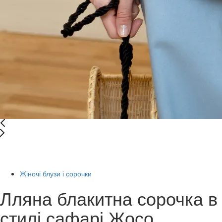
Останній розмір
-50%
Жіночі блузи і сорочки
Лляна блакитна сорочка в
стилі сафарі Жосо