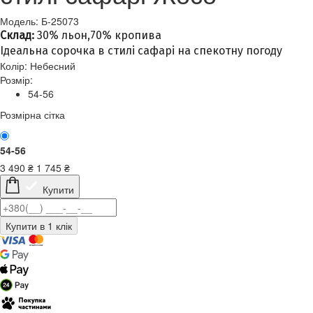
Модель: Б-25073
Склад:
30% льон,70% кропива
Ідеальна сорочка в стилі сафарі на спекотну погоду
Колір:
Небесний
Розмір:
54-56
Розмірна сітка
54-56
3 490
₴
1 745
₴
Купити