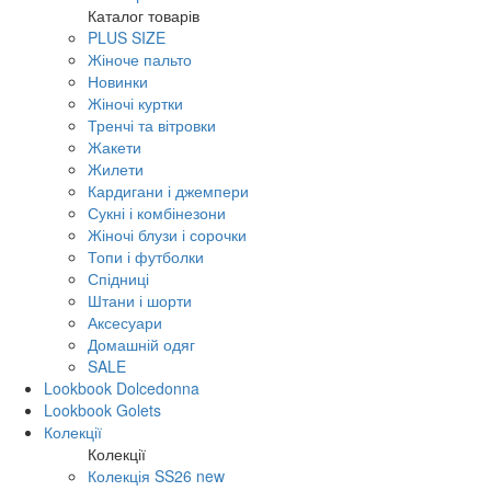
Каталог товарів
PLUS SIZE
Жіноче пальто
Новинки
Жіночі куртки
Тренчі та вітровки
Жакети
Жилети
Кардигани і джемпери
Сукні і комбінезони
Жіночі блузи і сорочки
Топи і футболки
Спідниці
Штани і шорти
Аксесуари
Домашній одяг
SALE
Lookbook Dolcedonna
Lookbook Golets
Колекції
Колекції
Колекція SS26 new