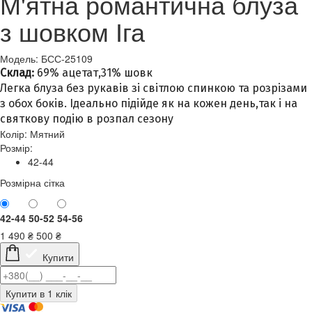
М'ятна романтична блуза
з шовком Іга
Модель: БСС-25109
Склад:
69% ацетат,31% шовк
Легка блуза без рукавів зі світлою спинкою та розрізами
з обох боків. Ідеально підійде як на кожен день,так і на
святкову подію в розпал сезону
Колір:
Мятний
Розмір:
42-44
Розмірна сітка
42-44
50-52
54-56
1 490
₴
500
₴
Купити