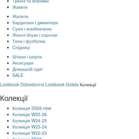
Тренчі та вітровки
Жакети
Жилети
Кардигани і джемпери
Сукні і комбінезони
Жіночі блузи і сорочки
Топи і футболки
Спідниці
Штани і шорти
Аксесуари
Домашній одяг
SALE
Lookbook Dolcedonna
Lookbook Golets
Колекції
Колекції
Колекція SS26 new
Колекція W25-26
Колекція W24-25
Колекція W23-24
Колекція W22-23