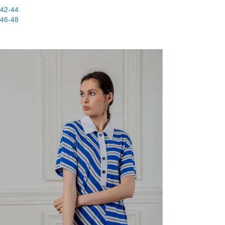
42-44
46-48
-88%