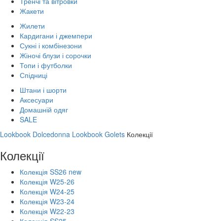
Тренчі та вітровки
Жакети
Жилети
Кардигани і джемпери
Сукні і комбінезони
Жіночі блузи і сорочки
Топи і футболки
Спідниці
Штани і шорти
Аксесуари
Домашній одяг
SALE
Lookbook Dolcedonna
Lookbook Golets
Колекції
Колекції
Колекція SS26 new
Колекція W25-26
Колекція W24-25
Колекція W23-24
Колекція W22-23