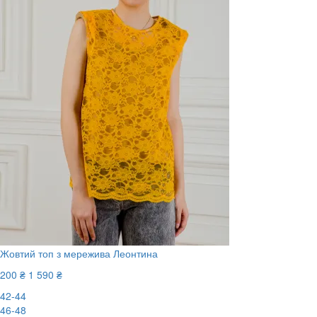
Жовтий топ з мережива Леонтина
200 ₴
1 590 ₴
42-44
46-48