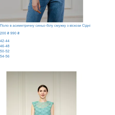
Поло в асиметричну синьо-білу смужку з віскози Сідні
200 ₴
990 ₴
42-44
46-48
50-52
54-56
-80%