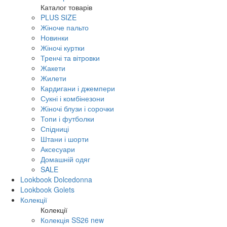
Каталог товарів
PLUS SIZE
Жіноче пальто
Новинки
Жіночі куртки
Тренчі та вітровки
Жакети
Жилети
Кардигани і джемпери
Сукні і комбінезони
Жіночі блузи і сорочки
Топи і футболки
Спідниці
Штани і шорти
Аксесуари
Домашній одяг
SALE
Lookbook Dolcedonna
Lookbook Golets
Колекції
Колекції
Колекція SS26 new