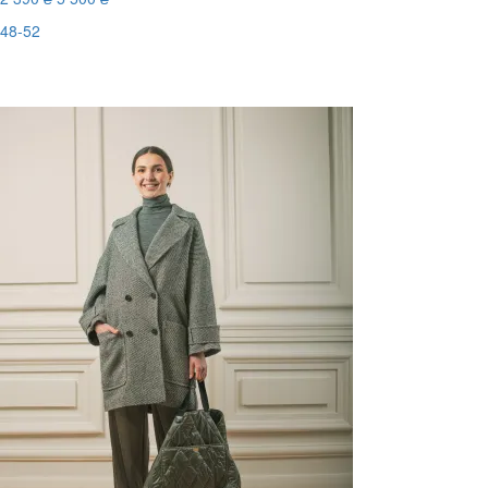
48-52
Останній розмір
-57%