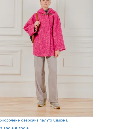
Укорочене оверсайз пальто Сіміона
2 390 ₴
5 500 ₴