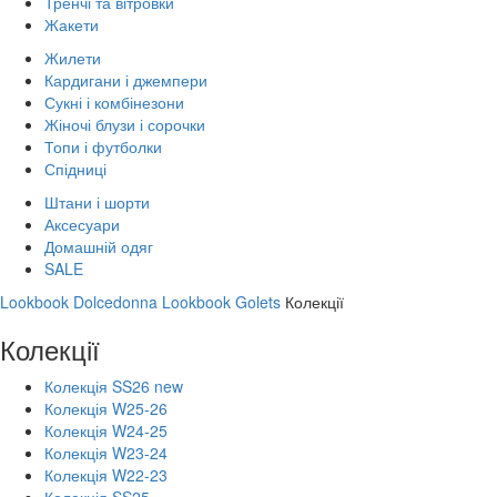
Тренчі та вітровки
Жакети
Жилети
Кардигани і джемпери
Сукні і комбінезони
Жіночі блузи і сорочки
Топи і футболки
Спідниці
Штани і шорти
Аксесуари
Домашній одяг
SALE
Lookbook Dolcedonna
Lookbook Golets
Колекції
Колекції
Колекція SS26 new
Колекція W25-26
Колекція W24-25
Колекція W23-24
Колекція W22-23