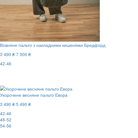
Вовняне пальто з накладними кишенями Бредфорд
3 490 ₴
7 500 ₴
42-46
Останній розмір
-54%
Укорочене весняне пальто Евора
3 490 ₴
5 490 ₴
42-46
48-52
54-56
-37%