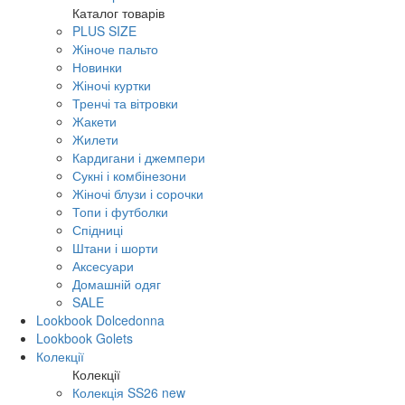
Каталог товарів
PLUS SIZE
Жіноче пальто
Новинки
Жіночі куртки
Тренчі та вітровки
Жакети
Жилети
Кардигани і джемпери
Сукні і комбінезони
Жіночі блузи і сорочки
Топи і футболки
Спідниці
Штани і шорти
Аксесуари
Домашній одяг
SALE
Lookbook Dolcedonna
Lookbook Golets
Колекції
Колекції
Колекція SS26 new