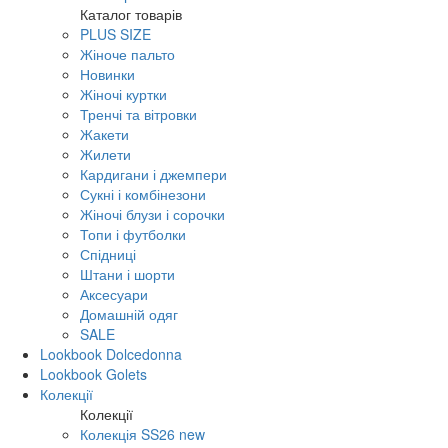
Каталог товарів
PLUS SIZE
Жіноче пальто
Новинки
Жіночі куртки
Тренчі та вітровки
Жакети
Жилети
Кардигани і джемпери
Сукні і комбінезони
Жіночі блузи і сорочки
Топи і футболки
Спідниці
Штани і шорти
Аксесуари
Домашній одяг
SALE
Lookbook Dolcedonna
Lookbook Golets
Колекції
Колекції
Колекція SS26 new