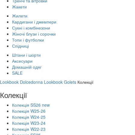
Тренчі та вітровки
Жакети
Жилети
Кардигани і джемпери
Сукні і комбінезони
Жіночі блузи і сорочки
Топи і футболки
Спідниці
Штани і шорти
Аксесуари
Домашній одяг
SALE
Lookbook Dolcedonna
Lookbook Golets
Колекції
Колекції
Колекція SS26 new
Колекція W25-26
Колекція W24-25
Колекція W23-24
Колекція W22-23