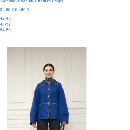
Укорочене весняне пальто Евора
3 490 ₴
5 490 ₴
42-46
48-52
54-56
-37%