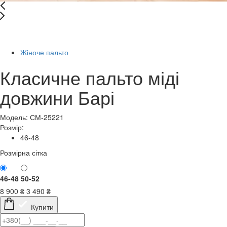
-61%
Жіноче пальто
Класичне пальто міді
довжини Барі
Модель: СМ-25221
Розмір:
46-48
Розмірна сітка
46-48
50-52
8 900
₴
3 490
₴
Купити