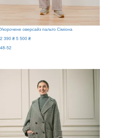
Укорочене оверсайз пальто Сіміона
2 390 ₴
5 500 ₴
48-52
Останній розмір
-57%