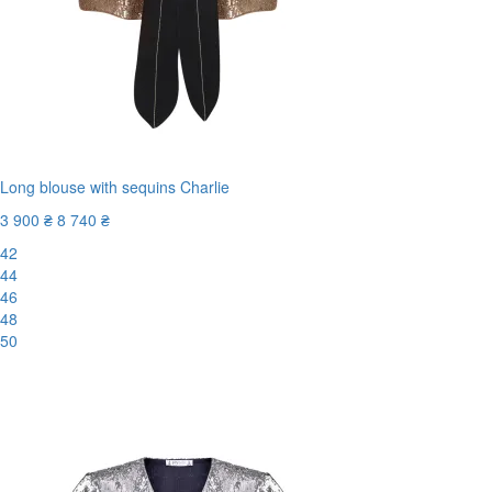
Long blouse with sequins Charlie
3 900 ₴
8 740 ₴
42
44
46
48
50
-56%