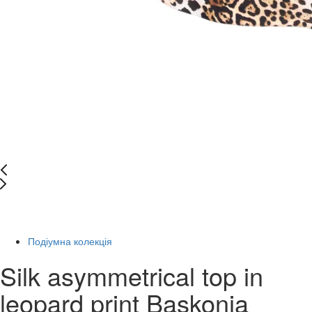
Останній розмір
-34%
Подіумна колекція
Silk asymmetrical top in
leopard print Baskonia