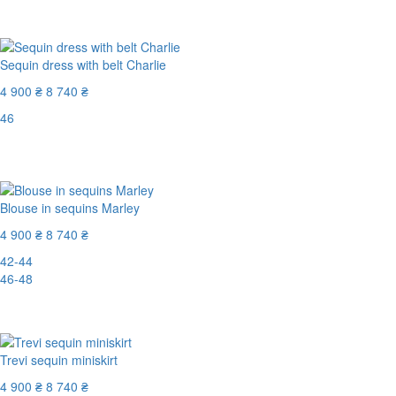
-44%
Sequin dress with belt Charlie
4 900 ₴
8 740 ₴
46
Останній розмір
-44%
Blouse in sequins Marley
4 900 ₴
8 740 ₴
42-44
46-48
-44%
Trevi sequin miniskirt
4 900 ₴
8 740 ₴