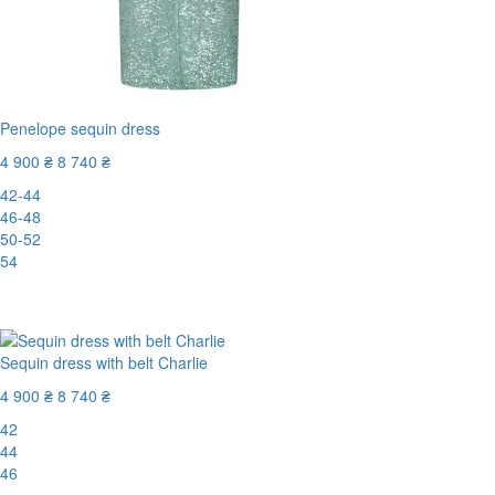
Penelope sequin dress
4 900 ₴
8 740 ₴
42-44
46-48
50-52
54
-44%
Sequin dress with belt Charlie
4 900 ₴
8 740 ₴
42
44
46