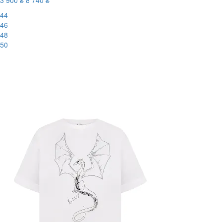
3 900 ₴
8 740 ₴
44
46
48
50
-56%