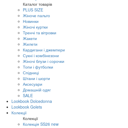
Каталог товарів
PLUS SIZE
Жіноче пальто
Новинки
Жіночі куртки
Тренчі та вітровки
Жакети
Жилети
Кардигани і джемпери
Сукні і комбінезони
Жіночі блузи і сорочки
Топи і футболки
Спідниці
Штани і шорти
Аксесуари
Домашній одяг
SALE
Lookbook Dolcedonna
Lookbook Golets
Колекції
Колекції
Колекція SS26 new