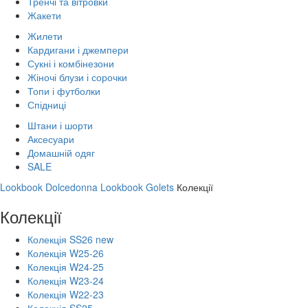
Тренчі та вітровки
Жакети
Жилети
Кардигани і джемпери
Сукні і комбінезони
Жіночі блузи і сорочки
Топи і футболки
Спідниці
Штани і шорти
Аксесуари
Домашній одяг
SALE
Lookbook Dolcedonna
Lookbook Golets
Колекції
Колекції
Колекція SS26 new
Колекція W25-26
Колекція W24-25
Колекція W23-24
Колекція W22-23