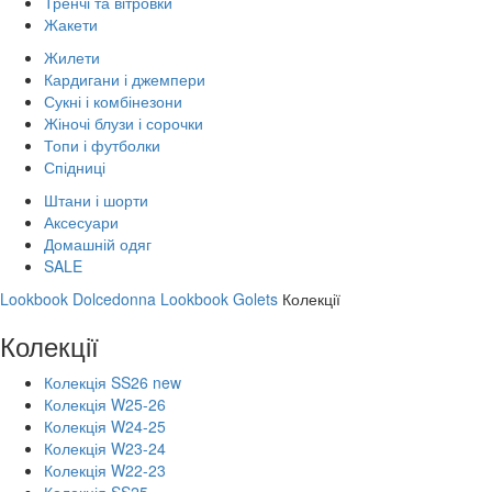
Тренчі та вітровки
Жакети
Жилети
Кардигани і джемпери
Сукні і комбінезони
Жіночі блузи і сорочки
Топи і футболки
Спідниці
Штани і шорти
Аксесуари
Домашній одяг
SALE
Lookbook Dolcedonna
Lookbook Golets
Колекції
Колекції
Колекція SS26 new
Колекція W25-26
Колекція W24-25
Колекція W23-24
Колекція W22-23