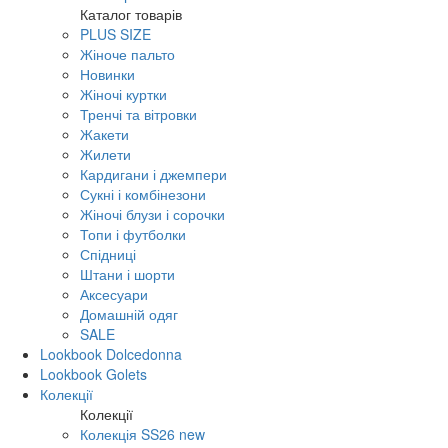
Каталог товарів
PLUS SIZE
Жіноче пальто
Новинки
Жіночі куртки
Тренчі та вітровки
Жакети
Жилети
Кардигани і джемпери
Сукні і комбінезони
Жіночі блузи і сорочки
Топи і футболки
Спідниці
Штани і шорти
Аксесуари
Домашній одяг
SALE
Lookbook Dolcedonna
Lookbook Golets
Колекції
Колекції
Колекція SS26 new