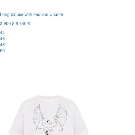
Long blouse with sequins Charlie
3 900 ₴
8 740 ₴
44
46
48
50
-56%