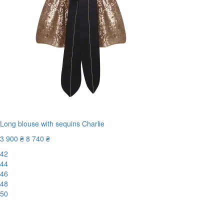
Long blouse with sequins Charlie
3 900 ₴
8 740 ₴
42
44
46
48
50
-56%