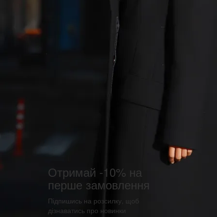
Отримай -10% на
перше замовлення
Підпишись на розсилку, щоб
дізнаватись про новинки