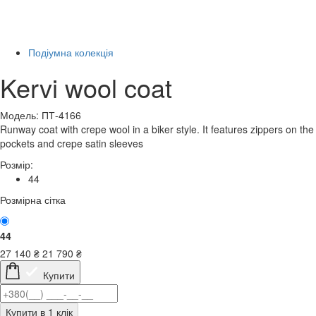
Останній розмір
-20%
Подіумна колекція
Kervi wool coat
Модель: ПТ-4166
Runway coat with crepe wool in a biker style. It features zippers on the
pockets and crepe satin sleeves
Розмір:
44
Розмірна сітка
44
27 140
₴
21 790
₴
Купити