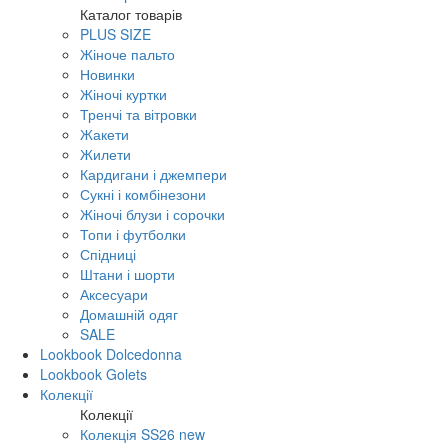
Каталог товарів
PLUS SIZE
Жіноче пальто
Новинки
Жіночі куртки
Тренчі та вітровки
Жакети
Жилети
Кардигани і джемпери
Сукні і комбінезони
Жіночі блузи і сорочки
Топи і футболки
Спідниці
Штани і шорти
Аксесуари
Домашній одяг
SALE
Lookbook Dolcedonna
Lookbook Golets
Колекції
Колекції
Колекція SS26 new