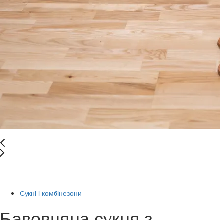
New
-77%
Сукні і комбінезони
Бавовняна сукня з