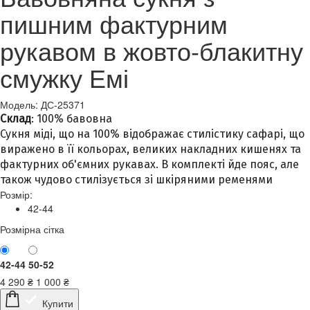
пишним фактурним
рукавом в жовто-блакитну
смужку Емі
Модель: ДС-25371
Склад
: 100% бавовна
Сукня міді, що на 100% відображає стилістику сафарі, що
виражено в її кольорах, великих накладних кишенях та
фактурних об'ємних рукавах. В комплекті йде пояс, але
також чудово стилізується зі шкіряними ременями
Розмір:
42-44
Розмірна сітка
42-44
50-52
4 290
₴
1 000
₴
Купити