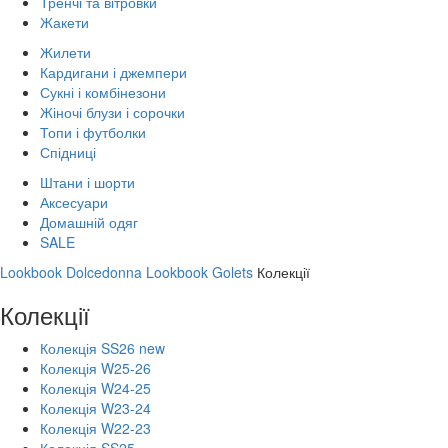
Тренчі та вітровки
Жакети
Жилети
Кардигани і джемпери
Сукні і комбінезони
Жіночі блузи і сорочки
Топи і футболки
Спідниці
Штани і шорти
Аксесуари
Домашній одяг
SALE
Lookbook Dolcedonna
Lookbook Golets
Колекції
Колекції
Колекція SS26 new
Колекція W25-26
Колекція W24-25
Колекція W23-24
Колекція W22-23