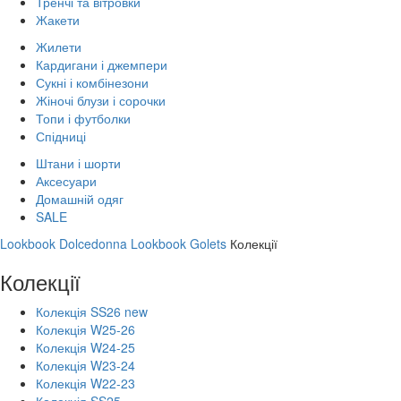
Тренчі та вітровки
Жакети
Жилети
Кардигани і джемпери
Сукні і комбінезони
Жіночі блузи і сорочки
Топи і футболки
Спідниці
Штани і шорти
Аксесуари
Домашній одяг
SALE
Lookbook Dolcedonna
Lookbook Golets
Колекції
Колекції
Колекція SS26 new
Колекція W25-26
Колекція W24-25
Колекція W23-24
Колекція W22-23