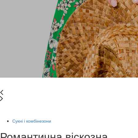
-88%
Сукні і комбінезони
Романтична віскозна