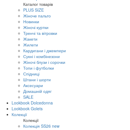
Каталог товарів
PLUS SIZE
Жіноче пальто
Новинки
Жіночі куртки
Тренчі та вітровки
Жакети
Жилети
Кардигани і джемпери
Сукні і комбінезони
Жіночі блузи і сорочки
Топи і футболки
Спідниці
Штани і шорти
Аксесуари
Домашній одяг
SALE
Lookbook Dolcedonna
Lookbook Golets
Колекції
Колекції
Колекція SS26 new