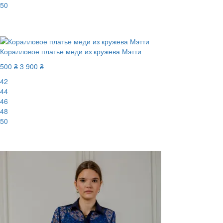
50
-88%
Коралловое платье меди из кружева Мэтти
500 ₴
3 900 ₴
42
44
46
48
50
-88%