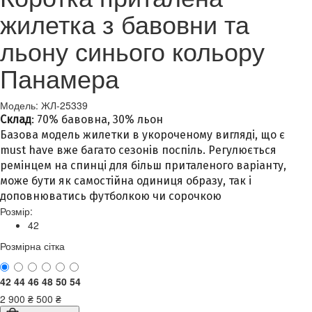
жилетка з бавовни та
льону синього кольору
Панамера
Модель: ЖЛ-25339
Склад
: 70% бавовна, 30% льон
Базова модель жилетки в укороченому вигляді, що є
must have вже багато сезонів поспіль. Регулюється
ремінцем на спинці для більш приталеного варіанту,
може бути як самостійна одиниця образу, так і
доповнюватись футболкою чи сорочкою
Розмір:
42
Розмірна сітка
42
44
46
48
50
54
2 900
₴
500
₴