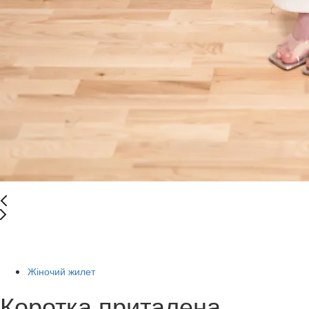
New
-83%
Жіночий жилет
Коротка приталена