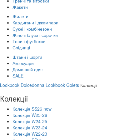
Тренчі та вітровки
Жакети
Жилети
Кардигани і джемпери
Сукні і комбінезони
Жіночі блузи і сорочки
Топи і футболки
Спідниці
Штани і шорти
Аксесуари
Домашній одяг
SALE
Lookbook Dolcedonna
Lookbook Golets
Колекції
Колекції
Колекція SS26 new
Колекція W25-26
Колекція W24-25
Колекція W23-24
Колекція W22-23