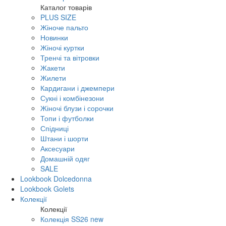
Каталог товарів
PLUS SIZE
Жіноче пальто
Новинки
Жіночі куртки
Тренчі та вітровки
Жакети
Жилети
Кардигани і джемпери
Сукні і комбінезони
Жіночі блузи і сорочки
Топи і футболки
Спідниці
Штани і шорти
Аксесуари
Домашній одяг
SALE
Lookbook Dolcedonna
Lookbook Golets
Колекції
Колекції
Колекція SS26 new