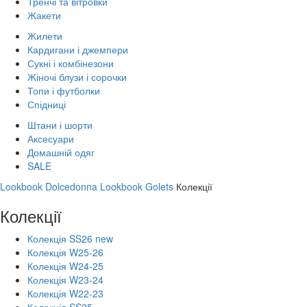
Тренчі та вітровки
Жакети
Жилети
Кардигани і джемпери
Сукні і комбінезони
Жіночі блузи і сорочки
Топи і футболки
Спідниці
Штани і шорти
Аксесуари
Домашній одяг
SALE
Lookbook Dolcedonna
Lookbook Golets
Колекції
Колекції
Колекція SS26 new
Колекція W25-26
Колекція W24-25
Колекція W23-24
Колекція W22-23