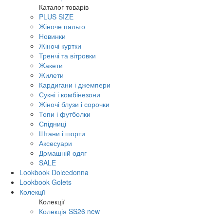
Каталог товарів
PLUS SIZE
Жіноче пальто
Новинки
Жіночі куртки
Тренчі та вітровки
Жакети
Жилети
Кардигани і джемпери
Сукні і комбінезони
Жіночі блузи і сорочки
Топи і футболки
Спідниці
Штани і шорти
Аксесуари
Домашній одяг
SALE
Lookbook Dolcedonna
Lookbook Golets
Колекції
Колекції
Колекція SS26 new