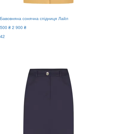
Бавовняна сонячна спідниця Лайл
500 ₴
2 900 ₴
42
Останній розмір
-83%