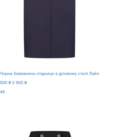
Чорна бавовняна спідниця в діловому стилі Лайл
500 ₴
2 900 ₴
46
Останній розмір
-83%