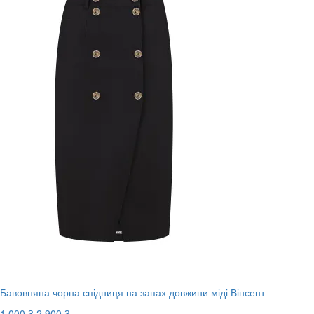
Бавовняна чорна спідниця на запах довжини міді Вінсент
1 000 ₴
2 900 ₴