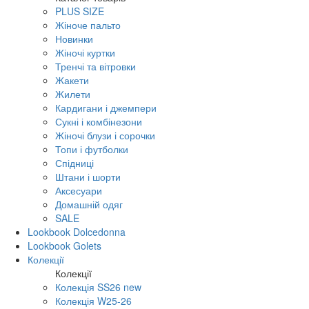
PLUS SIZE
Жіноче пальто
Новинки
Жіночі куртки
Тренчі та вітровки
Жакети
Жилети
Кардигани і джемпери
Сукні і комбінезони
Жіночі блузи і сорочки
Топи і футболки
Спідниці
Штани і шорти
Аксесуари
Домашній одяг
SALE
Lookbook Dolcedonna
Lookbook Golets
Колекції
Колекції
Колекція SS26 new
Колекція W25-26