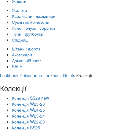
Жакети
Жилети
Кардигани і джемпери
Сукні і комбінезони
Жіночі блузи і сорочки
Топи і футболки
Спідниці
Штани і шорти
Аксесуари
Домашній одяг
SALE
Lookbook Dolcedonna
Lookbook Golets
Колекції
Колекції
Колекція SS26 new
Колекція W25-26
Колекція W24-25
Колекція W23-24
Колекція W22-23
Колекція SS25