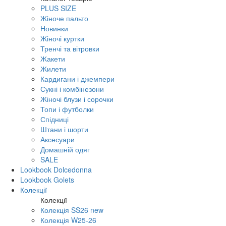
PLUS SIZE
Жіноче пальто
Новинки
Жіночі куртки
Тренчі та вітровки
Жакети
Жилети
Кардигани і джемпери
Сукні і комбінезони
Жіночі блузи і сорочки
Топи і футболки
Спідниці
Штани і шорти
Аксесуари
Домашній одяг
SALE
Lookbook Dolcedonna
Lookbook Golets
Колекції
Колекції
Колекція SS26 new
Колекція W25-26