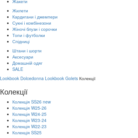
Жакети
Жилети
Кардигани і джемпери
Сукні і комбінезони
Жіночі блузи і сорочки
Топи і футболки
Спідниці
Штани і шорти
Аксесуари
Домашній одяг
SALE
Lookbook Dolcedonna
Lookbook Golets
Колекції
Колекції
Колекція SS26 new
Колекція W25-26
Колекція W24-25
Колекція W23-24
Колекція W22-23
Колекція SS25