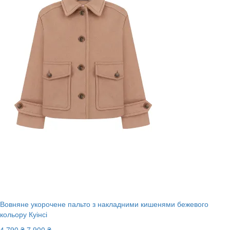
Вовняне укорочене пальто з накладними кишенями бежевого
кольору Куінсі
4 790 ₴
7 900 ₴