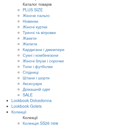
Каталог товарів
PLUS SIZE
Жіноче пальто
Новинки
Жіночі куртки
Тренчі та вітровки
Жакети
Жилети
Кардигани і джемпери
Сукні і комбінезони
Жіночі блузи і сорочки
Топи і футболки
Спідниці
Штани і шорти
Аксесуари
Домашній одяг
SALE
Lookbook Dolcedonna
Lookbook Golets
Колекції
Колекції
Колекція SS26 new