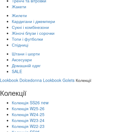
Тренчі та вітровки
Жакети
Жилети
Кардигани і джемпери
Сукні і комбінезони
Жіночі блузи і сорочки
Топи і футболки
Спідниці
Штани і шорти
Аксесуари
Домашній одяг
SALE
Lookbook Dolcedonna
Lookbook Golets
Колекції
Колекції
Колекція SS26 new
Колекція W25-26
Колекція W24-25
Колекція W23-24
Колекція W22-23