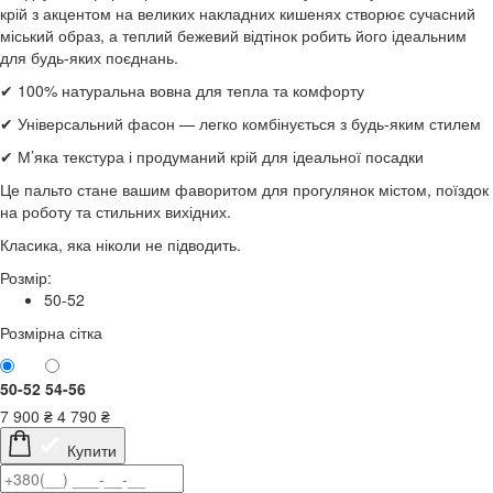
крій з акцентом на великих накладних кишенях створює сучасний
міський образ, а теплий бежевий відтінок робить його ідеальним
для будь-яких поєднань.
✔ 100% натуральна вовна для тепла та комфорту
✔ Універсальний фасон — легко комбінується з будь-яким стилем
✔ М’яка текстура і продуманий крій для ідеальної посадки
Це пальто стане вашим фаворитом для прогулянок містом, поїздок
на роботу та стильних вихідних.
Класика, яка ніколи не підводить.
Розмір:
50-52
Розмірна сітка
50-52
54-56
7 900
₴
4 790
₴
Купити