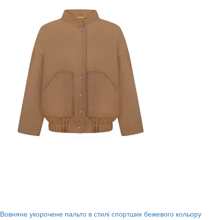
Вовняне укорочене пальто в стилі спортшик бежевого кольору