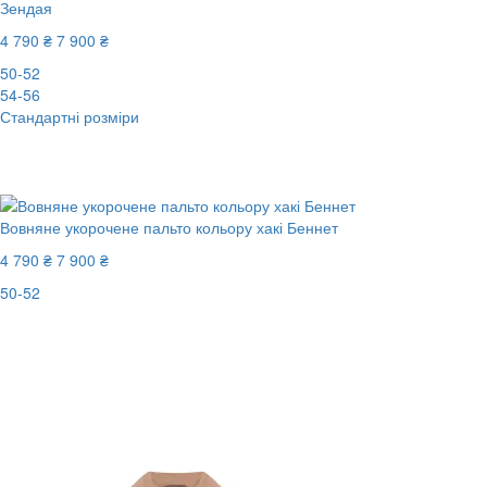
Зендая
4 790 ₴
7 900 ₴
50-52
54-56
Стандартні розміри
New
-40%
Вовняне укорочене пальто кольору хакі Беннет
4 790 ₴
7 900 ₴
50-52
New
Останній розмір
-40%