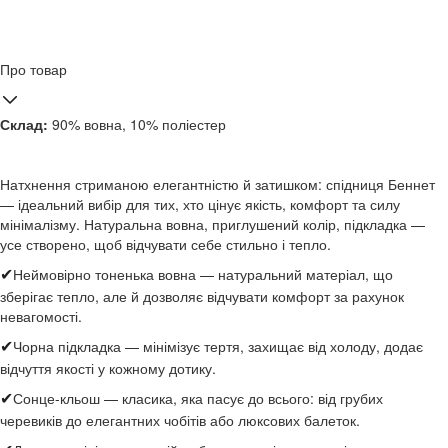
Про товар
Склад:
90% вовна, 10% поліестер
Натхнення стриманою елегантністю й затишком: спідниця Беннет
— ідеальний вибір для тих, хто цінує якість, комфорт та силу
мінімалізму. Натуральна вовна, приглушений колір, підкладка —
усе створено, щоб відчувати себе стильно і тепло.
Неймовірно тоненька вовна — натуральний матеріал, що
✔
зберігає тепло, але й дозволяє відчувати комфорт за рахунок
невагомості.
Чорна підкладка — мінімізує тертя, захищає від холоду, додає
✔
відчуття якості у кожному дотику.
Сонце-кльош — класика, яка пасує до всього: від грубих
✔
черевиків до елегантних чобітів або люксових балеток.