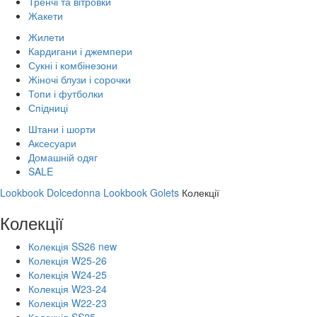
Тренчі та вітровки
Жакети
Жилети
Кардигани і джемпери
Сукні і комбінезони
Жіночі блузи і сорочки
Топи і футболки
Спідниці
Штани і шорти
Аксесуари
Домашній одяг
SALE
Lookbook Dolcedonna
Lookbook Golets
Колекції
Колекції
Колекція SS26 new
Колекція W25-26
Колекція W24-25
Колекція W23-24
Колекція W22-23