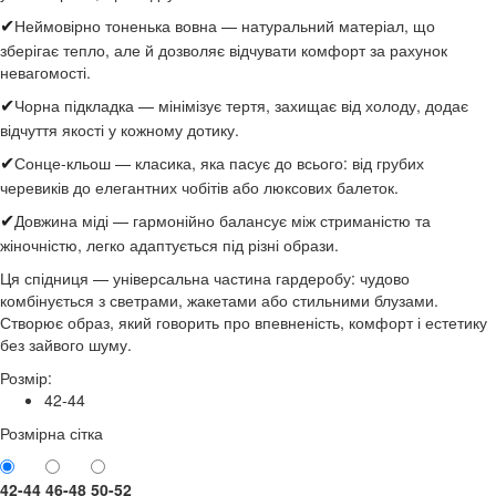
Неймовірно тоненька вовна — натуральний матеріал, що
✔
зберігає тепло, але й дозволяє відчувати комфорт за рахунок
невагомості.
Чорна підкладка — мінімізує тертя, захищає від холоду, додає
✔
відчуття якості у кожному дотику.
Сонце-кльош — класика, яка пасує до всього: від грубих
✔
черевиків до елегантних чобітів або люксових балеток.
Довжина міді — гармонійно балансує між стриманістю та
✔
жіночністю, легко адаптується під різні образи.
Ця спідниця — універсальна частина гардеробу: чудово
комбінується з светрами, жакетами або стильними блузами.
Створює образ, який говорить про впевненість, комфорт і естетику
без зайвого шуму.
Розмір:
42-44
Розмірна сітка
42-44
46-48
50-52