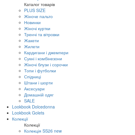
Каталог товарів
PLUS SIZE
Жіноче пальто
Новинки
Жіночі куртки
Тренчі та вітровки
Жакети
Жилети
Кардигани і джемпери
Сукні і комбінезони
Жіночі блузи і сорочки
Топи і футболки
Спідниці
Штани і шорти
Аксесуари
Домашній одяг
SALE
Lookbook Dolcedonna
Lookbook Golets
Колекції
Колекції
Колекція SS26 new