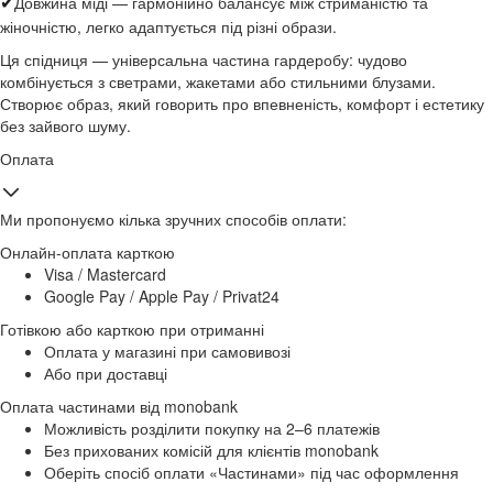
Довжина міді — гармонійно балансує між стриманістю та
✔
жіночністю, легко адаптується під різні образи.
Ця спідниця — універсальна частина гардеробу: чудово
комбінується з светрами, жакетами або стильними блузами.
Створює образ, який говорить про впевненість, комфорт і естетику
без зайвого шуму.
Оплата
Ми пропонуємо кілька зручних способів оплати:
Онлайн-оплата карткою
Visa / Mastercard
Google Pay / Apple Pay / Privat24
Готівкою або карткою при отриманні
Оплата у магазині при самовивозі
Або при доставці
Оплата частинами від monobank
Можливість розділити покупку на 2–6 платежів
Без прихованих комісій для клієнтів monobank
Оберіть спосіб оплати «Частинами» під час оформлення