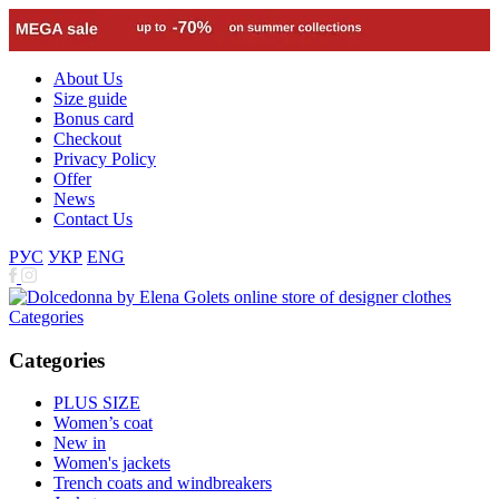
About Us
Size guide
Bonus card
Checkout
Privacy Policy
Offer
News
Contact Us
РУС
УКР
ENG
Categories
Categories
PLUS SIZE
Women’s coat
New in
Women's jackets
Trench coats and windbreakers