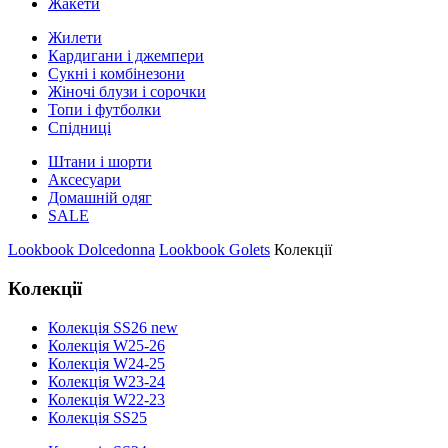
Жакети
Жилети
Кардигани і джемпери
Сукні і комбінезони
Жіночі блузи і сорочки
Топи і футболки
Спідниці
Штани і шорти
Аксесуари
Домашній одяг
SALE
Lookbook Dolcedonna
Lookbook Golets
Колекції
Колекції
Колекція SS26 new
Колекція W25-26
Колекція W24-25
Колекція W23-24
Колекція W22-23
Колекція SS25