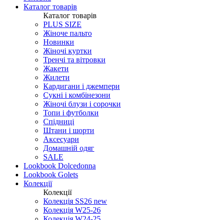
Каталог товарів
Каталог товарів
PLUS SIZE
Жіноче пальто
Новинки
Жіночі куртки
Тренчі та вітровки
Жакети
Жилети
Кардигани і джемпери
Сукні і комбінезони
Жіночі блузи і сорочки
Топи і футболки
Спідниці
Штани і шорти
Аксесуари
Домашній одяг
SALE
Lookbook Dolcedonna
Lookbook Golets
Колекції
Колекції
Колекція SS26 new
Колекція W25-26
Колекція W24-25