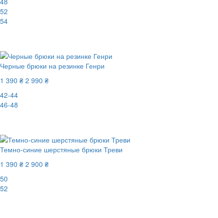
48
52
54
-49%
Черные брюки на резинке Генри
1 390 ₴
2 990 ₴
42-44
46-48
-54%
Темно-синие шерстяные брюки Треви
1 390 ₴
2 900 ₴
50
52
-53%