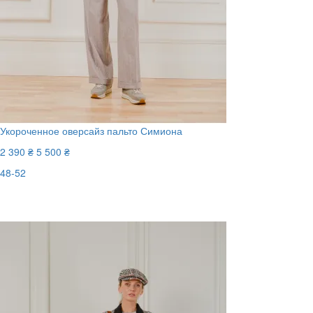
Укороченное оверсайз пальто Симиона
2 390 ₴
5 500 ₴
48-52
Последний размер
-57%