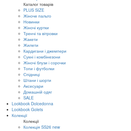
Каталог товарів
PLUS SIZE
Жіноче пальто
Новинки
Жіночі куртки
Тренчі та вітровки
Жакети
Жилети
Кардигани і джемпери
Сукні і комбінезони
Жіночі блузи і сорочки
Топи і футболки
Спідниці
Штани і шорти
Аксесуари
Домашній одяг
SALE
Lookbook Dolcedonna
Lookbook Golets
Колекції
Колекції
Колекція SS26 new