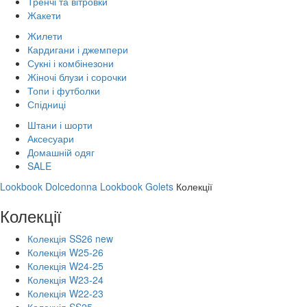
Тренчі та вітровки
Жакети
Жилети
Кардигани і джемпери
Сукні і комбінезони
Жіночі блузи і сорочки
Топи і футболки
Спідниці
Штани і шорти
Аксесуари
Домашній одяг
SALE
Lookbook Dolcedonna
Lookbook Golets
Колекції
Колекції
Колекція SS26 new
Колекція W25-26
Колекція W24-25
Колекція W23-24
Колекція W22-23