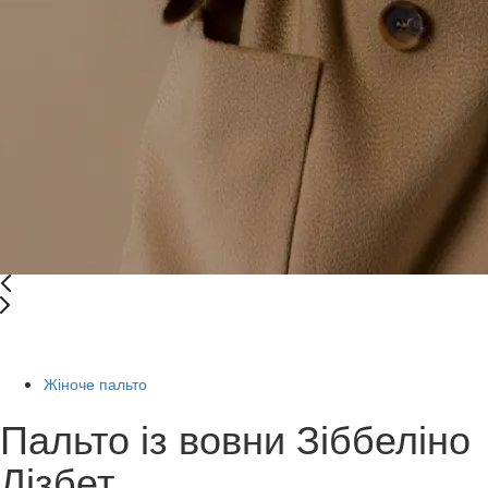
Останній розмір
Жіноче пальто
Пальто із вовни Зіббеліно
Лізбет