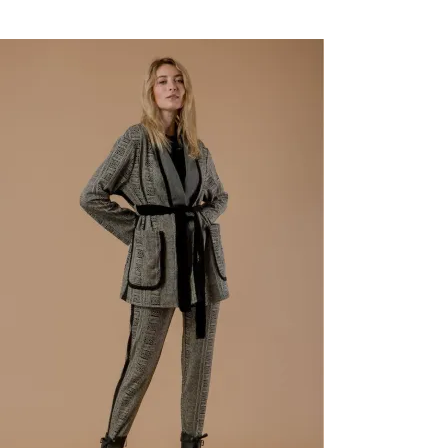
New
-83%