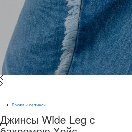
-39%
Брюки и леггинсы
Джинсы Wide Leg с
бахромою Хейс