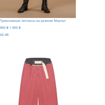
Трикотажные леггинсы на резинке Мортал
950 ₴
1 900 ₴
42-46
Последний размер
-50%