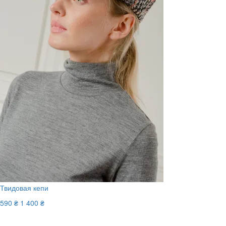
Твидовая кепи
590 ₴
1 400 ₴
-58%