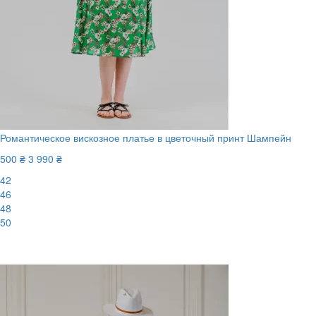
Романтическое вискозное платье в цветочный принт Шампейн
500 ₴
3 990 ₴
42
46
48
50
-88%