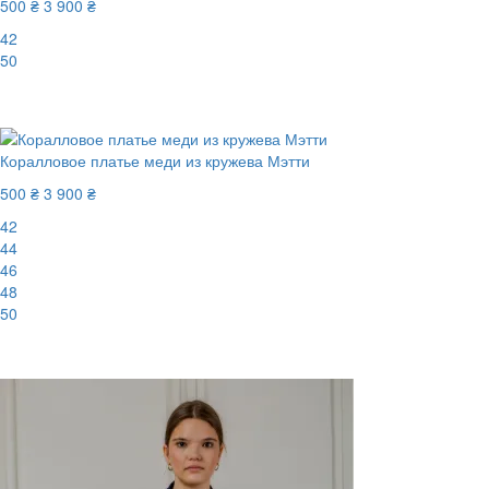
500 ₴
3 900 ₴
42
50
-88%
Коралловое платье меди из кружева Мэтти
500 ₴
3 900 ₴
42
44
46
48
50
-88%