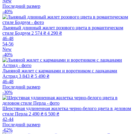
New
Последний размер
-40%
Льняный длинный жилет розового цвета в романтическом
стиле Бодрум
2 574 ₴
4 290 ₴
46-48
54-56
New
-40%
Льняной жилет с карманами и воротником с лацканами
Астрид
3 843 ₴
5 490 ₴
46-48
Последний размер
-30%
Шерстяная удлиненная жилетка черно-белого цвета в деловом
стиле Перла
2 490 ₴
6 500 ₴
42-44
Последний размер
-62%