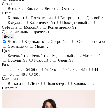
Сезон
Весна
Зима
Лето
Осень
5
2
5
2
Стиль
Базовый
Британский
Вечерний
Деловой
1
1
1
2
Кэжуал
Классический
Повседневный
2
1
2
Сафари
Морской
Романтический
3
1
1
Дополнительные параметры
Довга
Довга
Короткая
Оверсайз
С капюшоном
+6
+2
+5
Стеганые
Миди
+3
+2
Цвет
Бежевый
Белый
Коричневый
Молочный
1
1
2
1
Песочный
Розовый
Черный
1
1
1
Размер
42-44
54-56
46-48
50-52
42
44
6
6
6
6
1
1
46
48
50
1
1
1
Материал
Вискоза
Лён
Полиэстер
Хлопок
1
4
2
1
Шерсть
2