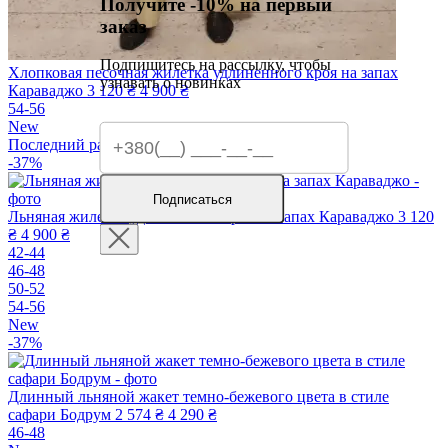
Получите -10% на первый
заказ
Подпишитесь на рассылку, чтобы
Хлопковая песочная жилетка удлиненного кроя на запах
узнавать о новинках
Караваджо
3 120 ₴
4 900 ₴
54-56
New
Последний размер
-37%
Подписаться
Льняная жилетка удлиненного кроя на запах Караваджо
3 120
₴
4 900 ₴
42-44
46-48
50-52
54-56
New
-37%
Длинный льняной жакет темно-бежевого цвета в стиле
сафари Бодрум
2 574 ₴
4 290 ₴
46-48