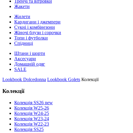
Тренчі та вітровки
Жакети
Жилети
Кардигани і джемпери
Сукні і комбінезони
Жіночі блузи і сорочки
Топи і футболки
Спідниці
Штани і шорти
Аксесуари
Домашній одяг
SALE
Lookbook Dolcedonna
Lookbook Golets
Колекції
Колекції
Колекція SS26 new
Колекція W25-26
Колекція W24-25
Колекція W23-24
Колекція W22-23
Колекція SS25