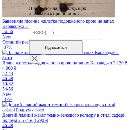
Підпишись на розсилку, щоб
дізнаватись про новинки
Бавовняна пісочна жилетка подовженого крою на запах
Караваджо
3 120 ₴
4 900 ₴
54-56
New
Останній розмір
-37%
Підписатися
Лляна жилетка подовженого крою на запах Караваджо
3 120 ₴
4 900 ₴
42-44
46-48
50-52
54-56
New
-37%
Довгий лляний жакет темно-бежевого кольору в стилі сафарі
Бодрум
2 574 ₴
4 290 ₴
46-48