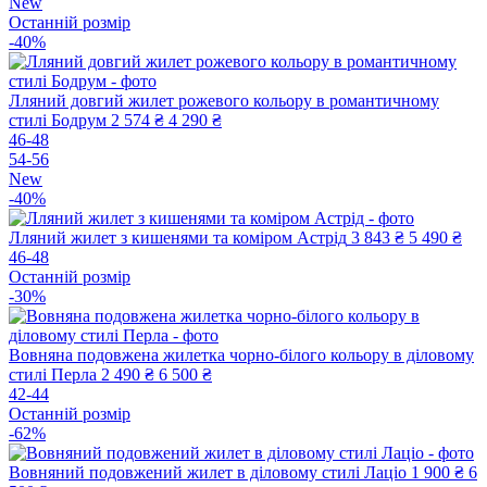
New
Останній розмір
-40%
Лляний довгий жилет рожевого кольору в романтичному
стилі Бодрум
2 574 ₴
4 290 ₴
46-48
54-56
New
-40%
Лляний жилет з кишенями та коміром Астрід
3 843 ₴
5 490 ₴
46-48
Останній розмір
-30%
Вовняна подовжена жилетка чорно-білого кольору в діловому
стилі Перла
2 490 ₴
6 500 ₴
42-44
Останній розмір
-62%
Вовняний подовжений жилет в діловому стилі Лаціо
1 900 ₴
6