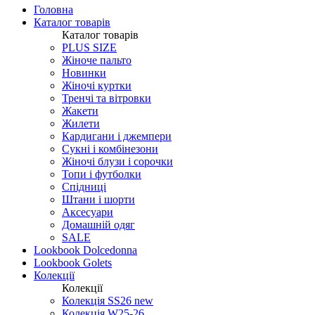
Головна
Каталог товарів
Каталог товарів
PLUS SIZE
Жіноче пальто
Новинки
Жіночі куртки
Тренчі та вітровки
Жакети
Жилети
Кардигани і джемпери
Сукні і комбінезони
Жіночі блузи і сорочки
Топи і футболки
Спідниці
Штани і шорти
Аксесуари
Домашній одяг
SALE
Lookbook Dolcedonna
Lookbook Golets
Колекції
Колекції
Колекція SS26 new
Колекція W25-26