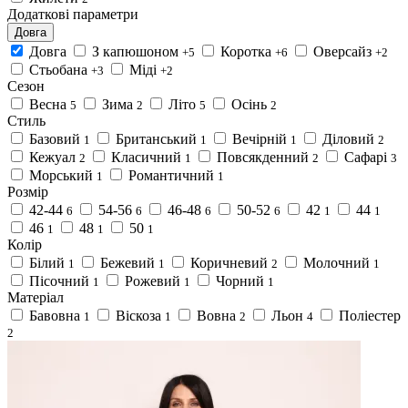
Додаткові параметри
Довга
Довга
З капюшоном
Коротка
Оверсайз
+5
+6
+2
Стьобана
Міді
+3
+2
Сезон
Весна
Зима
Літо
Осінь
5
2
5
2
Стиль
Базовий
Британський
Вечірній
Діловий
1
1
1
2
Кежуал
Класичний
Повсякденний
Сафарі
2
1
2
3
Морський
Романтичний
1
1
Розмір
42-44
54-56
46-48
50-52
42
44
6
6
6
6
1
1
46
48
50
1
1
1
Колір
Білий
Бежевий
Коричневий
Молочний
1
1
2
1
Пісочний
Рожевий
Чорний
1
1
1
Матеріал
Бавовна
Віскоза
Вовна
Льон
Поліестер
1
1
2
4
2