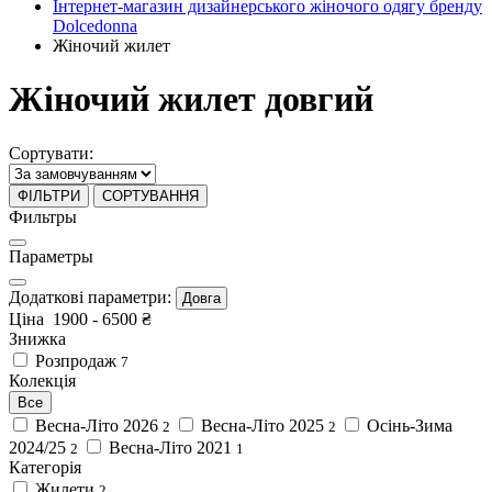
Інтернет-магазин дизайнерського жіночого одягу бренду
Dolcedonna
Жіночий жилет
Жіночий жилет довгий
Сортувати:
ФІЛЬТРИ
СОРТУВАННЯ
Фильтры
Параметры
Додаткові параметри:
Довга
Ціна
1900
-
6500
₴
Знижка
Розпродаж
7
Колекція
Все
Весна-Літо 2026
Весна-Літо 2025
Осінь-Зима
2
2
2024/25
Весна-Літо 2021
2
1
Категорія
Жилети
2