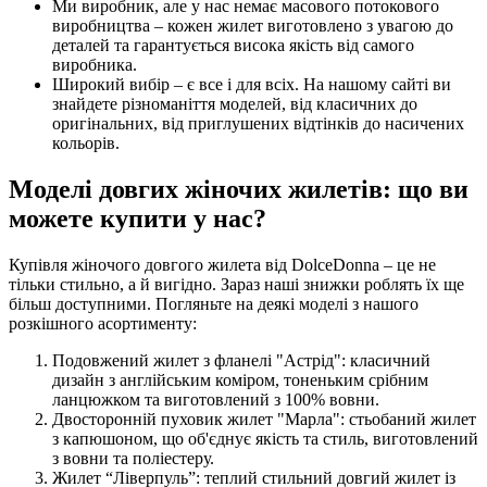
Ми виробник, але у нас немає масового потокового
виробництва – кожен жилет виготовлено з увагою до
деталей та гарантується висока якість від самого
виробника.
Широкий вибір – є все і для всіх. На нашому сайті ви
знайдете різноманіття моделей, від класичних до
оригінальних, від приглушених відтінків до насичених
кольорів.
Моделі довгих жіночих жилетів: що ви
можете купити у нас?
Купівля жіночого довгого жилета від DolceDonna – це не
тільки стильно, а й вигідно. Зараз наші знижки роблять їх ще
більш доступними. Погляньте на деякі моделі з нашого
розкішного асортименту:
Подовжений жилет з фланелі "Астрід": класичний
дизайн з англійським коміром, тоненьким срібним
ланцюжком та виготовлений з 100% вовни.
Двосторонній пуховик жилет "Марла": стьобаний жилет
з капюшоном, що об'єднує якість та стиль, виготовлений
з вовни та поліестеру.
Жилет “Ліверпуль”: теплий стильний довгий жилет із