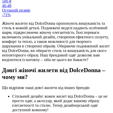
500 ₴
46-48
Останній розмір
-71%
Жіночі жилети від DolceDonna пропонують вишуканість та
стиль в кожній деталі. Подовжені моделі надають особливий
шарм, підкреслюючи жіночу елегантність. Їхні переваги
включають унікальний дизайн, створення ефектного силуету,
комфорт та тепло, а також можливості для творчого
шарування в створенні образів. Обираючи подовжений жилет
від DolceDonna, ви обираєте стиль та вишуканість для свого
неповторного образу. Наш брендовий одяг дозволяє вам
виділитися із натовпу – хіба не цього ви бажаєте?
Довгі жіночі жилети від DolceDonna –
чому ми?
Що відрізняє наші довгі жилети від інших брендів:
Стильний дизайн: кожен жилет від DolceDonna – це не
просто одяг, а аксесуар, який додає вашому образу
елегантності та стилю. Тепер дизайнерський одяг
доступний кожному!