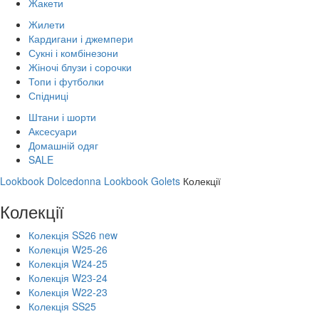
Жакети
Жилети
Кардигани і джемпери
Сукні і комбінезони
Жіночі блузи і сорочки
Топи і футболки
Спідниці
Штани і шорти
Аксесуари
Домашній одяг
SALE
Lookbook Dolcedonna
Lookbook Golets
Колекції
Колекції
Колекція SS26 new
Колекція W25-26
Колекція W24-25
Колекція W23-24
Колекція W22-23
Колекція SS25