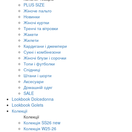
PLUS SIZE
Жіноче пальто
Новинки
Жіночі куртки
Тренчі та вітровки
Жакети
Жилети
Кардигани і джемпери
Сукні і комбінезони
Жіночі блузи і сорочки
Топи і футболки
Спідниці
Штани і шорти
Аксесуари
Домашній одяг
SALE
Lookbook Dolcedonna
Lookbook Golets
Колекції
Колекції
Колекція SS26 new
Колекція W25-26