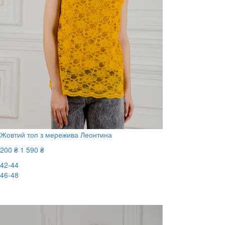
Жовтий топ з мережива Леонтина
200 ₴
1 590 ₴
42-44
46-48
-88%