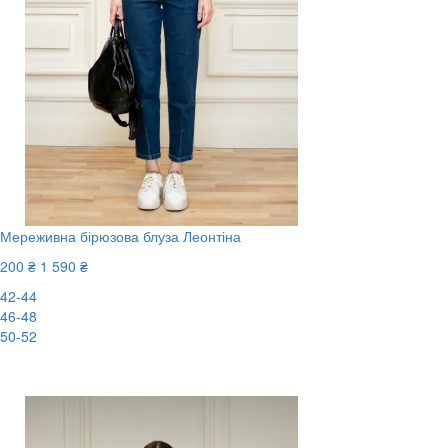
Мереживна бірюзова блуза Леонтіна
200 ₴
1 590 ₴
42-44
46-48
50-52
-88%