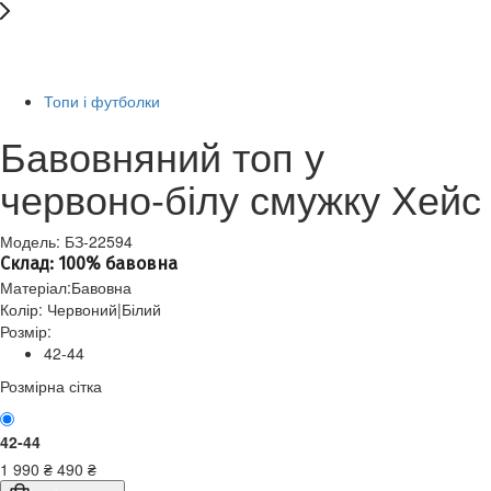
Останній розмір
-76%
Топи і футболки
Бавовняний топ у
червоно-білу смужку Хейс
Модель: БЗ-22594
Склад: 100% бавовна
Матеріал:
Бавовна
Колір:
Червоний|Білий
Розмір:
42-44
Розмірна сітка
42-44
1 990
₴
490
₴