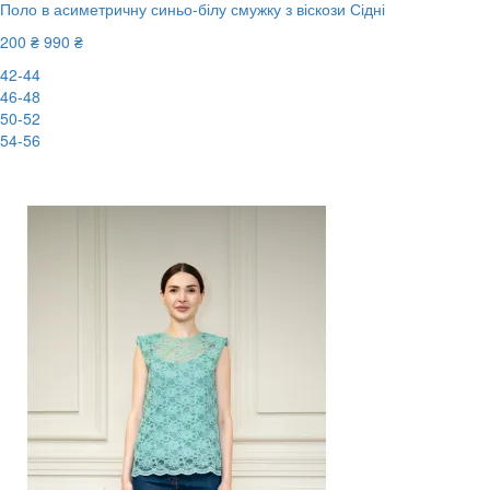
Поло в асиметричну синьо-білу смужку з віскози Сідні
200 ₴
990 ₴
42-44
46-48
50-52
54-56
-80%