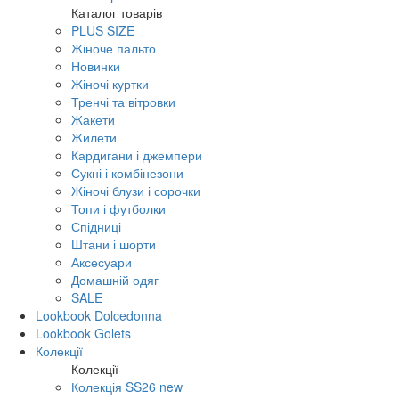
Каталог товарів
PLUS SIZE
Жіноче пальто
Новинки
Жіночі куртки
Тренчі та вітровки
Жакети
Жилети
Кардигани і джемпери
Сукні і комбінезони
Жіночі блузи і сорочки
Топи і футболки
Спідниці
Штани і шорти
Аксесуари
Домашній одяг
SALE
Lookbook Dolcedonna
Lookbook Golets
Колекції
Колекції
Колекція SS26 new