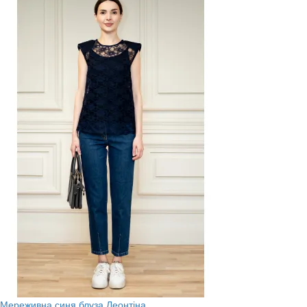
Мереживна синя блуза Леонтіна