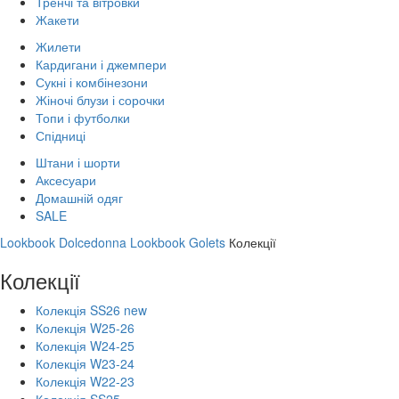
Тренчі та вітровки
Жакети
Жилети
Кардигани і джемпери
Сукні і комбінезони
Жіночі блузи і сорочки
Топи і футболки
Спідниці
Штани і шорти
Аксесуари
Домашній одяг
SALE
Lookbook Dolcedonna
Lookbook Golets
Колекції
Колекції
Колекція SS26 new
Колекція W25-26
Колекція W24-25
Колекція W23-24
Колекція W22-23