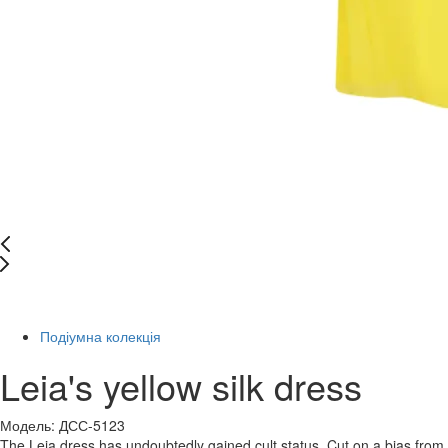
Останній розмір
Подіумна колекція
Leia's yellow silk dress
Модель: ДСС-5123
The Leia dress has undoubtedly gained cult status. Cut on a bias from