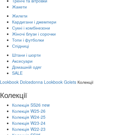
Тренчі та вітровки
Жакети
Жилети
Кардигани і джемпери
Сукні і комбінезони
Жіночі блузи і сорочки
Топи і футболки
Спідниці
Штани і шорти
Аксесуари
Домашній одяг
SALE
Lookbook Dolcedonna
Lookbook Golets
Колекції
Колекції
Колекція SS26 new
Колекція W25-26
Колекція W24-25
Колекція W23-24
Колекція W22-23