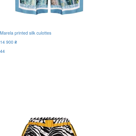
Marela printed silk culottes
14 900 ₴
44
Останній розмір