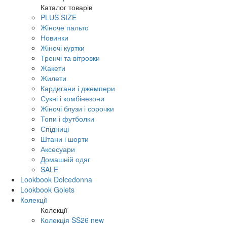
Каталог товарів
PLUS SIZE
Жіноче пальто
Новинки
Жіночі куртки
Тренчі та вітровки
Жакети
Жилети
Кардигани і джемпери
Сукні і комбінезони
Жіночі блузи і сорочки
Топи і футболки
Спідниці
Штани і шорти
Аксесуари
Домашній одяг
SALE
Lookbook Dolcedonna
Lookbook Golets
Колекції
Колекції
Колекція SS26 new